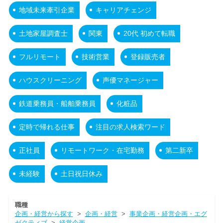
地域未来牽引企業
キャリアチェンジ
土地家屋調査士
関東
20代 初めて転職
フルリモート
技術営業
登録販売者
ハウスクリーニング
声優マネージャー
鉄道乗務員・船舶乗務員
化粧品
定時で帰れる仕事
注目の求人検索ワード
正社員
リモートワーク・在宅勤務
第二新卒
未経験
土日祝日休み
職種
企画・経営から探す
>
企画・経営
>
事業企画・経営企画・エグ
ゼクティブ
>
経営企画