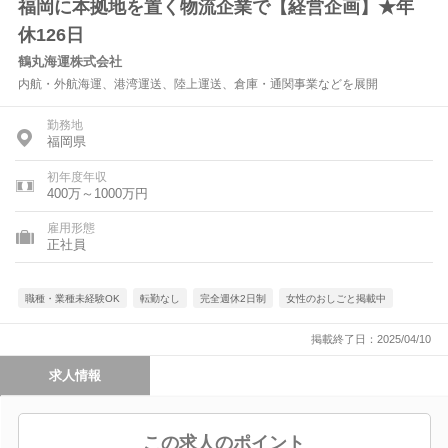
福岡に本拠地を置く物流企業で【経営企画】★年
休126日
鶴丸海運株式会社
内航・外航海運、港湾運送、陸上運送、倉庫・通関事業などを展開
勤務地
福岡県
初年度年収
400万～1000万円
雇用形態
正社員
職種・業種未経験OK
転勤なし
完全週休2日制
女性のおしごと掲載中
掲載終了日：2025/04/10
求人情報
この求人のポイント