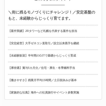
＼街に残るモノづくりにチャレンジ！／安定基盤の
もと、未経験からじっくり育てます。
【案件実績】JRタワーなど札幌を代表する案件を担当
【安定経営】大手ゼネコン直取引／設立以来黒字を継続
【未経験歓迎】半年間のOJTで基礎からじっくり育成
【厚待遇】賞与5カ月分／住宅・厚生・冬季燃料手当
【働きやすさ】残業月平均15時間／土日祝休みが基本
【家族的な社風】海外への社員旅行やイベント多数実施