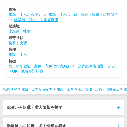
職種
建築・土木から探す
>
建築・土木
>
施工管理・設備・環境保全
>
建築施工管理・工事監理者
勤務地
北海道
札幌市
最寄り駅
発寒中央駅
業種
建設・土木
特徴
第二新卒歓迎
産休・育休取得実績あり
業界経験者優遇
ブラン
クOK
地域限定社員
転職TOP
建築・土木から探す
建築・土木
施工管理・設備・環境保全
建
職種から転職・求人情報を探す
勤務地から転職・求人情報を探す