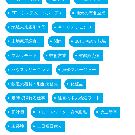
SE（システムエンジニア）
地元の有名企業
地域未来牽引企業
キャリアチェンジ
土地家屋調査士
関東
20代 初めて転職
フルリモート
技術営業
登録販売者
ハウスクリーニング
声優マネージャー
鉄道乗務員・船舶乗務員
化粧品
定時で帰れる仕事
注目の求人検索ワード
正社員
リモートワーク・在宅勤務
第二新卒
未経験
土日祝日休み