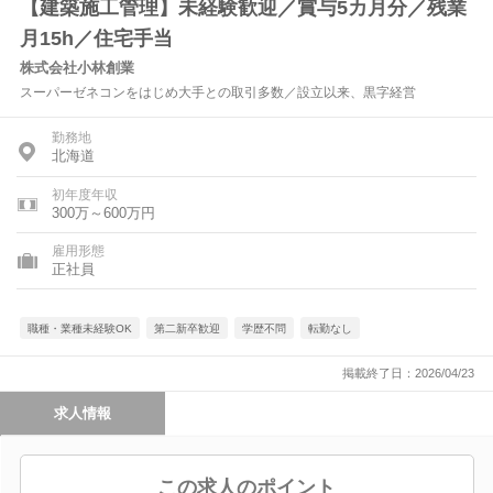
【建築施工管理】未経験歓迎／賞与5カ月分／残業
月15h／住宅手当
株式会社小林創業
スーパーゼネコンをはじめ大手との取引多数／設立以来、黒字経営
勤務地
北海道
初年度年収
300万～600万円
雇用形態
正社員
職種・業種未経験OK
第二新卒歓迎
学歴不問
転勤なし
掲載終了日：2026/04/23
求人情報
この求人のポイント