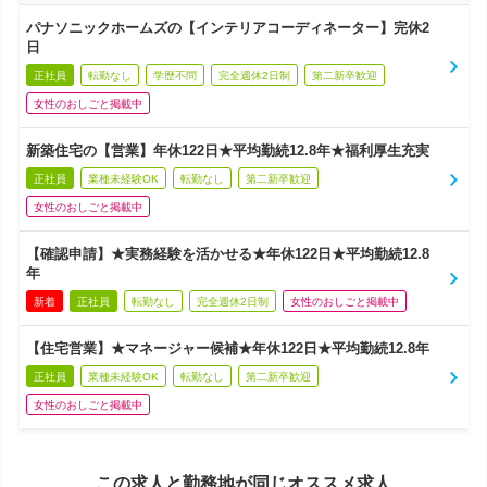
パナソニックホームズの【インテリアコーディネーター】完休2
日
正社員
転勤なし
学歴不問
完全週休2日制
第二新卒歓迎
女性のおしごと掲載中
新築住宅の【営業】年休122日★平均勤続12.8年★福利厚生充実
正社員
業種未経験OK
転勤なし
第二新卒歓迎
女性のおしごと掲載中
【確認申請】★実務経験を活かせる★年休122日★平均勤続12.8
年
新着
正社員
転勤なし
完全週休2日制
女性のおしごと掲載中
【住宅営業】★マネージャー候補★年休122日★平均勤続12.8年
正社員
業種未経験OK
転勤なし
第二新卒歓迎
女性のおしごと掲載中
この求人と勤務地が同じオススメ求人