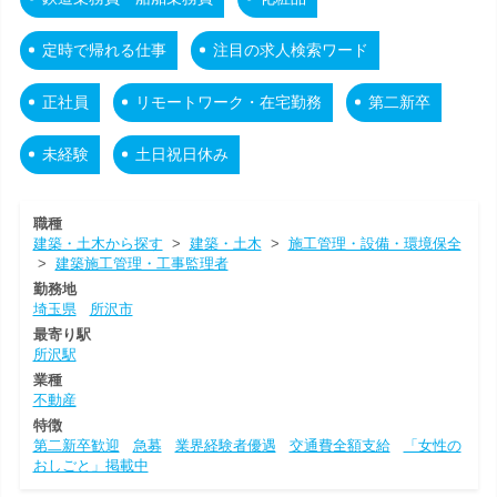
定時で帰れる仕事
注目の求人検索ワード
正社員
リモートワーク・在宅勤務
第二新卒
未経験
土日祝日休み
職種
建築・土木から探す
>
建築・土木
>
施工管理・設備・環境保全
>
建築施工管理・工事監理者
勤務地
埼玉県
所沢市
最寄り駅
所沢駅
業種
不動産
特徴
第二新卒歓迎
急募
業界経験者優遇
交通費全額支給
「女性の
おしごと」掲載中