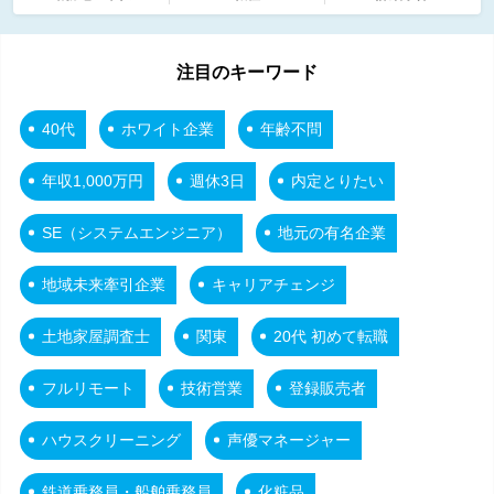
注目のキーワード
40代
ホワイト企業
年齢不問
年収1,000万円
週休3日
内定とりたい
SE（システムエンジニア）
地元の有名企業
地域未来牽引企業
キャリアチェンジ
土地家屋調査士
関東
20代 初めて転職
フルリモート
技術営業
登録販売者
ハウスクリーニング
声優マネージャー
鉄道乗務員・船舶乗務員
化粧品