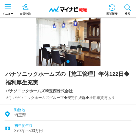
メニュー
会員登録
閲覧履歴
検索
パナソニックホームズの【施工管理】年休122日◆
福利厚生充実
パナソニックホームズ埼玉西株式会社
大手パナソニックホームズグループ◆安定性抜群◆社用車貸与あり
勤務地
埼玉県
初年度年収
370万～500万円