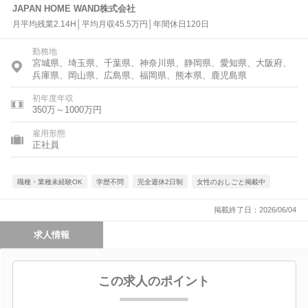
JAPAN HOME WAND株式会社
月平均残業2.14H│平均月収45.5万円│年間休日120日
勤務地
宮城県、埼玉県、千葉県、神奈川県、静岡県、愛知県、大阪府、
兵庫県、岡山県、広島県、福岡県、熊本県、鹿児島県
初年度年収
350万～1000万円
雇用形態
正社員
職種・業種未経験OK
学歴不問
完全週休2日制
女性のおしごと掲載中
掲載終了日：2026/06/04
求人情報
この求人のポイント