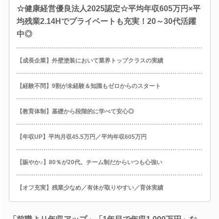
☆健康経営優良法人2025認定☆平均年収605万円×平
均残業2.14Hでプライベートも充実！20～30代活躍
中◎
【成長企業】外壁塗装において業界トップクラスの実績
【経験不問】9割が未経験＆知識もゼロからのスタート
【教育体制】基礎から段階的に学べて安心◎
【年収UP】平均月収45.5万円／平均年収605万円
【賑やか♪】80％が20代。チーム制だからいつも心強い
【オフ充実】残業少なめ／有休が取りやすい／育休実績