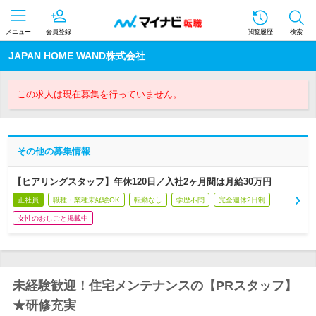
メニュー
会員登録
閲覧履歴
検索
JAPAN HOME WAND株式会社
この求人は現在募集を行っていません。
その他の募集情報
【ヒアリングスタッフ】年休120日／入社2ヶ月間は月給30万円
正社員
職種・業種未経験OK
転勤なし
学歴不問
完全週休2日制
女性のおしごと掲載中
未経験歓迎！住宅メンテナンスの【PRスタッフ】
★研修充実