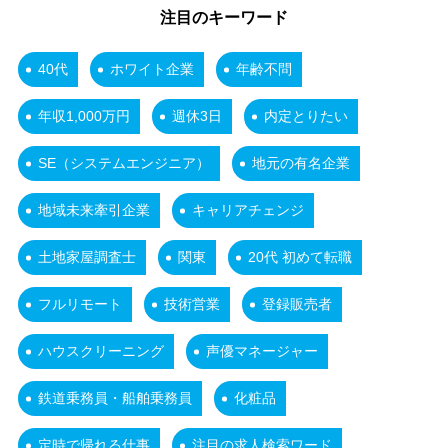
注目のキーワード
40代
ホワイト企業
年齢不問
年収1,000万円
週休3日
内定とりたい
SE（システムエンジニア）
地元の有名企業
地域未来牽引企業
キャリアチェンジ
土地家屋調査士
関東
20代 初めて転職
フルリモート
技術営業
登録販売者
ハウスクリーニング
声優マネージャー
鉄道乗務員・船舶乗務員
化粧品
定時で帰れる仕事
注目の求人検索ワード