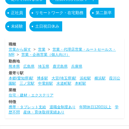
正社員
リモートワーク・在宅勤務
第二新卒
未経験
土日祝日休み
職種
営業から探す
>
営業
>
営業・代理店営業・ルートセールス・
MR
>
営業・企画営業（個人向け）
勤務地
熊本県
広島県
埼玉県
鹿児島県
兵庫県
最寄り駅
本郷(愛知県)駅
博多駅
大宮(埼玉県)駅
浜松駅
横浜駅
葭川公
園駅
三ノ宮駅
中電前駅
水道町駅
本町駅
業種
住宅・建材・エクステリア
特徴
携帯・タブレット支給
退職金制度あり
年間休日120日以上
学
歴不問
産休・育休取得実績あり