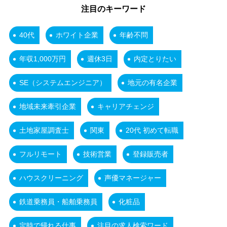
注目のキーワード
40代
ホワイト企業
年齢不問
年収1,000万円
週休3日
内定とりたい
SE（システムエンジニア）
地元の有名企業
地域未来牽引企業
キャリアチェンジ
土地家屋調査士
関東
20代 初めて転職
フルリモート
技術営業
登録販売者
ハウスクリーニング
声優マネージャー
鉄道乗務員・船舶乗務員
化粧品
定時で帰れる仕事
注目の求人検索ワード