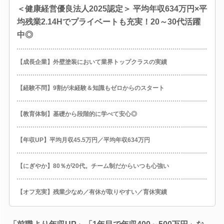
＜健康経営優良法人2025認定＞ 平均年収634万円×平
均残業2.14Hでプライベートも充実！20～30代活躍
中◎
【成長企業】外壁塗装において業界トップクラスの実績
【経験不問】9割が未経験＆知識もゼロからのスタート
【教育体制】基礎から段階的に学べて安心◎
【年収UP】平均月収45.5万円／平均年収634万円
【にぎやか】80％が20代。チーム制だからいつも心強い
【オフ充実】残業少なめ／有休が取りやすい／育休実績