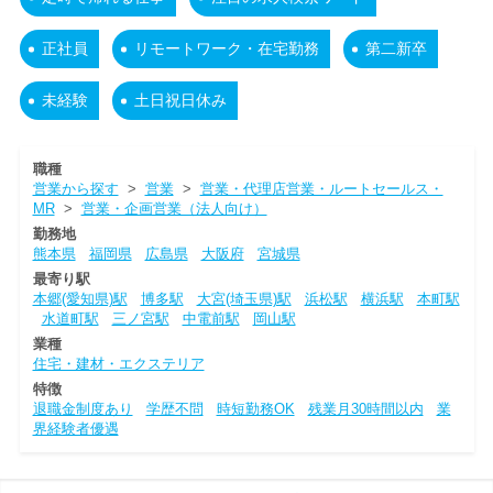
正社員
リモートワーク・在宅勤務
第二新卒
未経験
土日祝日休み
職種
営業から探す
>
営業
>
営業・代理店営業・ルートセールス・
MR
>
営業・企画営業（法人向け）
勤務地
熊本県
福岡県
広島県
大阪府
宮城県
最寄り駅
本郷(愛知県)駅
博多駅
大宮(埼玉県)駅
浜松駅
横浜駅
本町駅
水道町駅
三ノ宮駅
中電前駅
岡山駅
業種
住宅・建材・エクステリア
特徴
退職金制度あり
学歴不問
時短勤務OK
残業月30時間以内
業
界経験者優遇