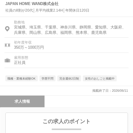
JAPAN HOME WAND株式会社
社員の8割が20代│月平均残業2.14H│年間休日120日
勤務地
宮城県、埼玉県、千葉県、神奈川県、静岡県、愛知県、大阪府、
兵庫県、岡山県、広島県、福岡県、熊本県、鹿児島県
初年度年収
350万～1000万円
雇用形態
正社員
職種・業種未経験OK
学歴不問
完全週休2日制
女性のおしごと掲載中
掲載終了日：2026/06/11
求人情報
この求人のポイント