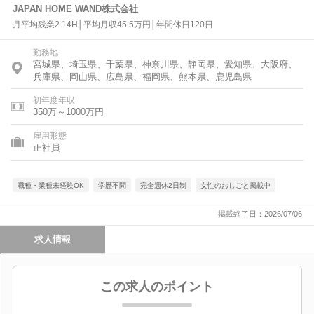
JAPAN HOME WAND株式会社
月平均残業2.14H│平均月収45.5万円│年間休日120日
勤務地
宮城県、埼玉県、千葉県、神奈川県、静岡県、愛知県、大阪府、
兵庫県、岡山県、広島県、福岡県、熊本県、鹿児島県
初年度年収
350万～1000万円
雇用形態
正社員
職種・業種未経験OK
学歴不問
完全週休2日制
女性のおしごと掲載中
掲載終了日：2026/07/06
求人情報
この求人のポイント