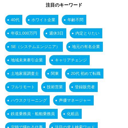
注目のキーワード
40代
ホワイト企業
年齢不問
年収1,000万円
週休3日
内定とりたい
SE（システムエンジニア）
地元の有名企業
地域未来牽引企業
キャリアチェンジ
土地家屋調査士
関東
20代 初めて転職
フルリモート
技術営業
登録販売者
ハウスクリーニング
声優マネージャー
鉄道乗務員・船舶乗務員
化粧品
定時で帰れる仕事
注目の求人検索ワード