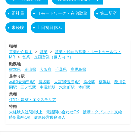
正社員
リモートワーク・在宅勤務
第二新卒
未経験
土日祝日休み
職種
営業から探す
>
営業
>
営業・代理店営業・ルートセールス・
MR
>
営業・企画営業（個人向け）
勤務地
熊本県
岡山県
大阪府
千葉県
鹿児島県
最寄り駅
本郷(愛知県)駅
博多駅
大宮(埼玉県)駅
浜松駅
横浜駅
葭川公
園駅
三ノ宮駅
中電前駅
水道町駅
本町駅
業種
住宅・建材・エクステリア
特徴
未経験入社5割以上
電話問い合わせOK
携帯・タブレット支給
時短勤務OK
健康経営優良法人