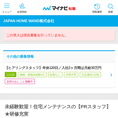
メニュー
会員登録
閲覧履歴
検索
JAPAN HOME WAND株式会社
この求人は現在募集を行っていません。
その他の募集情報
【ヒアリングスタッフ】年休120日／入社2ヶ月間は月給30万円
正社員
職種・業種未経験OK
転勤なし
学歴不問
完全週休2日制
女性のおしごと掲載中
未経験歓迎！住宅メンテナンスの【PRスタッフ】
★研修充実