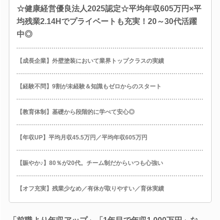
☆健康経営優良法人2025認定☆平均年収605万円×平
均残業2.14Hでプライベートも充実！20～30代活躍
中◎
【成長企業】外壁塗装において業界トップクラスの実績
【経験不問】9割が未経験＆知識もゼロからのスタート
【教育体制】基礎から段階的に学べて安心◎
【年収UP】平均月収45.5万円／平均年収605万円
【賑やか♪】80％が20代。チーム制だからいつも心強い
【オフ充実】残業少なめ／有休が取りやすい／育休実績