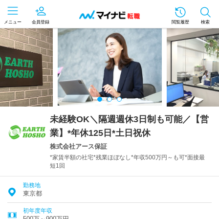
メニュー
会員登録
閲覧履歴
検索
未経験OK＼隔週週休3日制も可能／【営
業】*年休125日*土日祝休
株式会社アース保証
*家賃半額の社宅*残業ほぼなし*年収500万円～も可*面接最
短1回
勤務地
東京都
初年度年収
500万～900万円