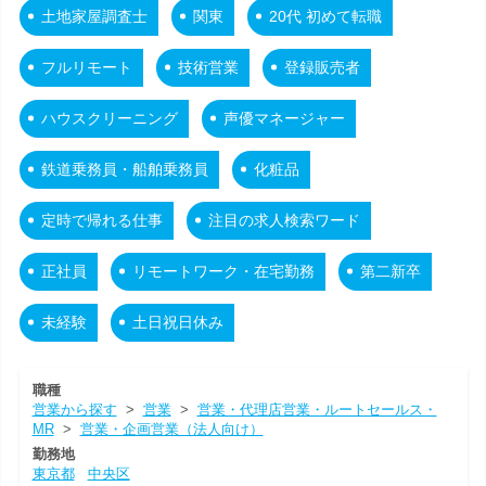
土地家屋調査士
関東
20代 初めて転職
フルリモート
技術営業
登録販売者
ハウスクリーニング
声優マネージャー
鉄道乗務員・船舶乗務員
化粧品
定時で帰れる仕事
注目の求人検索ワード
正社員
リモートワーク・在宅勤務
第二新卒
未経験
土日祝日休み
職種
営業から探す
>
営業
>
営業・代理店営業・ルートセールス・
MR
>
営業・企画営業（法人向け）
勤務地
東京都
中央区