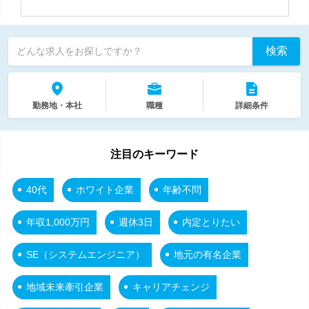
検索
どんな求人をお探しですか？
勤務地・本社
職種
詳細条件
注目のキーワード
40代
ホワイト企業
年齢不問
年収1,000万円
週休3日
内定とりたい
SE（システムエンジニア）
地元の有名企業
地域未来牽引企業
キャリアチェンジ