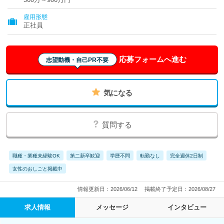
雇用形態
正社員
応募フォームへ進む
志望動機・自己PR不要
気になる
質問する
職種・業種未経験OK
第二新卒歓迎
学歴不問
転勤なし
完全週休2日制
女性のおしごと掲載中
情報更新日：2026/06/12
掲載終了予定日：2026/08/27
求人情報
メッセージ
インタビュー