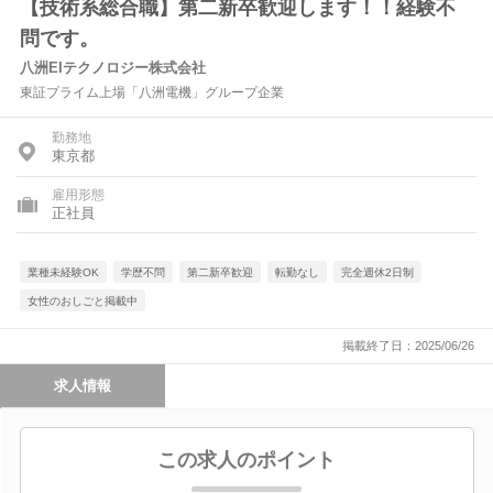
【技術系総合職】第二新卒歓迎します！！経験不
問です。
八洲EIテクノロジー株式会社
東証プライム上場「八洲電機」グループ企業
勤務地
東京都
雇用形態
正社員
業種未経験OK
学歴不問
第二新卒歓迎
転勤なし
完全週休2日制
女性のおしごと掲載中
掲載終了日：2025/06/26
求人情報
この求人のポイント