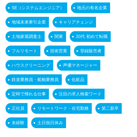
SE（システムエンジニア）
地元の有名企業
地域未来牽引企業
キャリアチェンジ
土地家屋調査士
関東
20代 初めて転職
フルリモート
技術営業
登録販売者
ハウスクリーニング
声優マネージャー
鉄道乗務員・船舶乗務員
化粧品
定時で帰れる仕事
注目の求人検索ワード
正社員
リモートワーク・在宅勤務
第二新卒
未経験
土日祝日休み