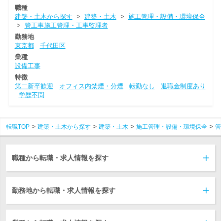
職種
建築・土木から探す
>
建築・土木
>
施工管理・設備・環境保全
>
管工事施工管理・工事監理者
勤務地
東京都
千代田区
業種
設備工事
特徴
第二新卒歓迎
オフィス内禁煙・分煙
転勤なし
退職金制度あり
学歴不問
転職TOP
建築・土木から探す
建築・土木
施工管理・設備・環境保全
管
職種から転職・求人情報を探す
勤務地から転職・求人情報を探す