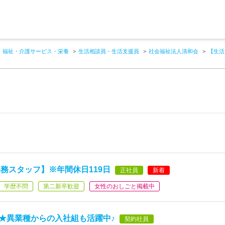
福祉・介護サービス・栄養
生活相談員・生活支援員
社会福祉法人清和会
【生活
務スタッフ】※年間休日119日
正社員
新着
学歴不問
第二新卒歓迎
女性のおしごと掲載中
 ★異業種からの入社組も活躍中♪
契約社員