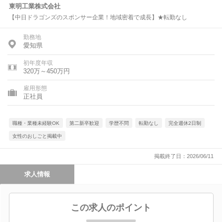
東明工業株式会社
【中日ドラゴンズのスポンサー企業！地域密着で成長】★転勤なし
勤務地
愛知県
初年度年収
320万～450万円
雇用形態
正社員
職種・業種未経験OK
第二新卒歓迎
学歴不問
転勤なし
完全週休2日制
女性のおしごと掲載中
掲載終了日：2026/06/11
求人情報
この求人のポイント