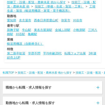
技能工・設備・配送・農林水産 他から探す
>
技能工・設備・配
送・農林水産 他
>
技能工（整備・生産・製造・工事）
>
工場
生産・製造（輸送用機器・家電・電子機器系）
勤務地
愛知県
名古屋市
西春日井郡豊山町
弥富市
刈谷市
最寄り駅
新舞子駅
牛山駅
東名古屋港駅
金城ふ頭駅
小牧原駅
三河八
橋駅
刈谷駅
亀崎駅
業種
輸送用機器（自動車含む）
特徴
第二新卒歓迎
学歴不問
平均年齢20代
転職フェア出展
3年連
続売上UP
転職TOP
技能工・設備・配送・農林水産 他から探す
技能工・設備・配送・
職種から転職・求人情報を探す
勤務地から転職・求人情報を探す