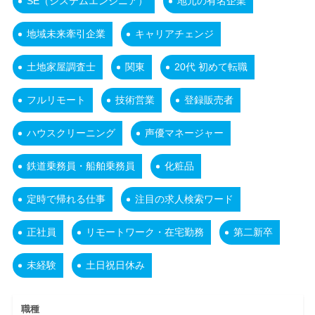
SE（システムエンジニア）
地元の有名企業
地域未来牽引企業
キャリアチェンジ
土地家屋調査士
関東
20代 初めて転職
フルリモート
技術営業
登録販売者
ハウスクリーニング
声優マネージャー
鉄道乗務員・船舶乗務員
化粧品
定時で帰れる仕事
注目の求人検索ワード
正社員
リモートワーク・在宅勤務
第二新卒
未経験
土日祝日休み
職種