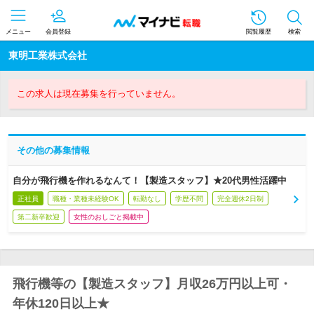
メニュー
会員登録
閲覧履歴
検索
東明工業株式会社
この求人は現在募集を行っていません。
その他の募集情報
自分が飛行機を作れるなんて！【製造スタッフ】★20代男性活躍中
正社員
職種・業種未経験OK
転勤なし
学歴不問
完全週休2日制
第二新卒歓迎
女性のおしごと掲載中
飛行機等の【製造スタッフ】月収26万円以上可・
年休120日以上★