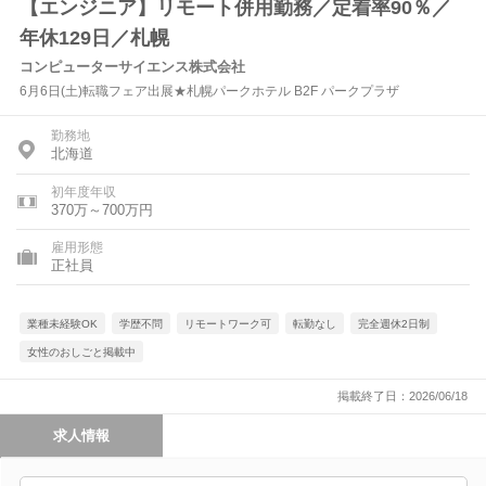
【エンジニア】リモート併用勤務／定着率90％／
年休129日／札幌
コンピューターサイエンス株式会社
6月6日(土)転職フェア出展★札幌パークホテル B2F パークプラザ
勤務地
北海道
初年度年収
370万～700万円
雇用形態
正社員
業種未経験OK
学歴不問
リモートワーク可
転勤なし
完全週休2日制
女性のおしごと掲載中
掲載終了日：2026/06/18
求人情報