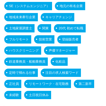
SE（システムエンジニア）
地元の有名企業
地域未来牽引企業
キャリアチェンジ
土地家屋調査士
関東
20代 初めて転職
フルリモート
技術営業
登録販売者
ハウスクリーニング
声優マネージャー
鉄道乗務員・船舶乗務員
化粧品
定時で帰れる仕事
注目の求人検索ワード
正社員
リモートワーク・在宅勤務
第二新卒
未経験
土日祝日休み