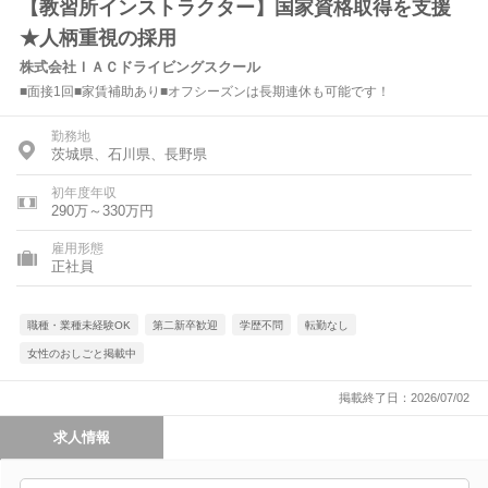
【教習所インストラクター】国家資格取得を支援
★人柄重視の採用
株式会社ＩＡＣドライビングスクール
■面接1回■家賃補助あり■オフシーズンは長期連休も可能です！
勤務地
茨城県、石川県、長野県
初年度年収
290万～330万円
雇用形態
正社員
職種・業種未経験OK
第二新卒歓迎
学歴不問
転勤なし
女性のおしごと掲載中
掲載終了日：2026/07/02
求人情報