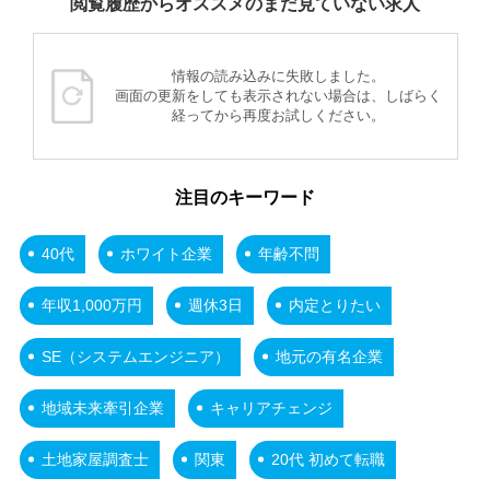
閲覧履歴からオススメのまだ見ていない求人
情報の読み込みに失敗しました。
画面の更新をしても表示されない場合は、しばらく
経ってから再度お試しください。
注目のキーワード
40代
ホワイト企業
年齢不問
年収1,000万円
週休3日
内定とりたい
SE（システムエンジニア）
地元の有名企業
地域未来牽引企業
キャリアチェンジ
土地家屋調査士
関東
20代 初めて転職