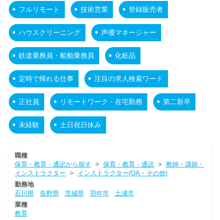
フルリモート
技術営業
登録販売者
ハウスクリーニング
声優マネージャー
鉄道乗務員・船舶乗務員
化粧品
定時で帰れる仕事
注目の求人検索ワード
正社員
リモートワーク・在宅勤務
第二新卒
未経験
土日祝日休み
職種
保育・教育・通訳から探す
>
保育・教育・通訳
>
教師・講師・
インストラクター
>
インストラクター(OA・その他)
勤務地
石川県
長野県
茨城県
羽咋市
土浦市
業種
教育