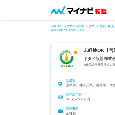
転職TOP
営業から探す
営業
営業・代理
取得平均12.1日の求人情報
未経験OK【営業
キタイ設計株式
#健康経営優良法人に認
勤務地
宮城県、神奈川県、滋賀県、大
初年度年収
378万～535万円
雇用形態
正社員