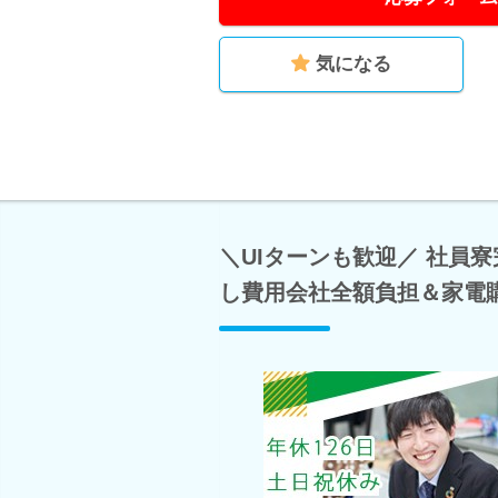
気になる
＼UIターンも歓迎／ 社員
し費用会社全額負担＆家電