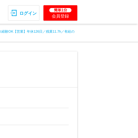
簡単1分
ログイン
会員登録
未経験OK【営業】年休126日／残業11.7h／有給の