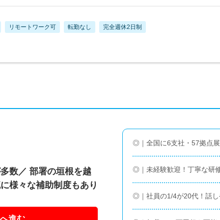
リモートワーク可
転勤なし
完全週休2日制
◎｜全国に6支社・57拠点
◎｜未経験歓迎！丁寧な研
多数／ 部署の垣根を越
流に様々な補助制度もあり
◎｜社員の1/4が20代！話
へ進む