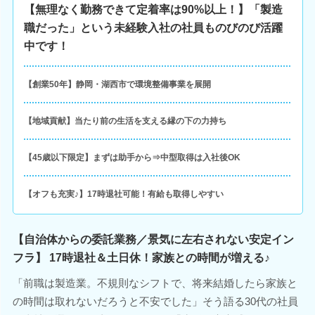
【無理なく勤務できて定着率は90%以上！】「製造
職だった」という未経験入社の社員ものびのび活躍
中です！
【創業50年】静岡・湖西市で環境整備事業を展開
【地域貢献】当たり前の生活を支える縁の下の力持ち
【45歳以下限定】まずは助手から⇒中型取得は入社後OK
【オフも充実♪】17時退社可能！有給も取得しやすい
【自治体からの委託業務／景気に左右されない安定イン
フラ】 17時退社＆土日休！家族との時間が増える♪
「前職は製造業。不規則なシフトで、将来結婚したら家族と
の時間は取れないだろうと不安でした」そう語る30代の社員