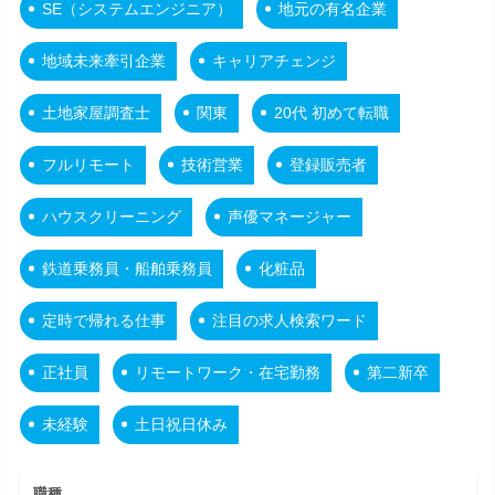
SE（システムエンジニア）
地元の有名企業
地域未来牽引企業
キャリアチェンジ
土地家屋調査士
関東
20代 初めて転職
フルリモート
技術営業
登録販売者
ハウスクリーニング
声優マネージャー
鉄道乗務員・船舶乗務員
化粧品
定時で帰れる仕事
注目の求人検索ワード
正社員
リモートワーク・在宅勤務
第二新卒
未経験
土日祝日休み
職種