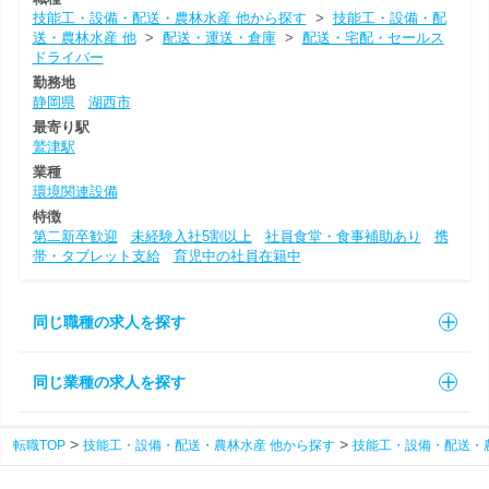
技能工・設備・配送・農林水産 他から探す
>
技能工・設備・配
送・農林水産 他
>
配送・運送・倉庫
>
配送・宅配・セールス
ドライバー
勤務地
静岡県
湖西市
最寄り駅
鷲津駅
業種
環境関連設備
特徴
第二新卒歓迎
未経験入社5割以上
社員食堂・食事補助あり
携
帯・タブレット支給
育児中の社員在籍中
同じ職種の求人を探す
同じ業種の求人を探す
転職TOP
技能工・設備・配送・農林水産 他から探す
技能工・設備・配送・