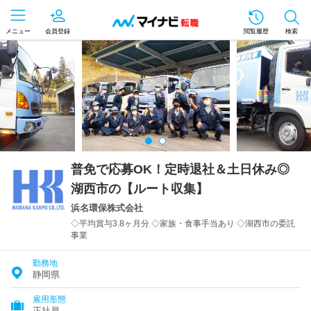
メニュー
会員登録
閲覧履歴
検索
普免で応募OK！定時退社＆土日休み◎
湖西市の【ルート収集】
浜名環保株式会社
◇平均賞与3.8ヶ月分 ◇家族・食事手当あり ◇湖西市の委託
事業
勤務地
静岡県
雇用形態
正社員