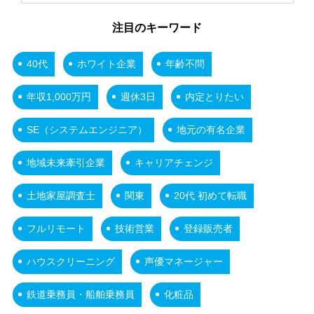
注目のキーワード
40代
ホワイト企業
年齢不問
年収1,000万円
週休3日
内定とりたい
SE（システムエンジニア）
地元の有名企業
地域未来牽引企業
キャリアチェンジ
土地家屋調査士
関東
20代 初めて転職
フルリモート
技術営業
登録販売者
ハウスクリーニング
声優マネージャー
鉄道乗務員・船舶乗務員
化粧品