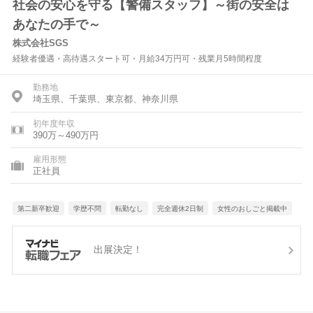
社会の安心を守る【警備スタッフ】～街の安全は
あなたの手で～
株式会社SGS
経験者優遇・高待遇スタート可・月給34万円可・残業月5時間程度
勤務地
埼玉県、千葉県、東京都、神奈川県
初年度年収
390万～490万円
雇用形態
正社員
第二新卒歓迎
学歴不問
転勤なし
完全週休2日制
女性のおしごと掲載中
出展決定！