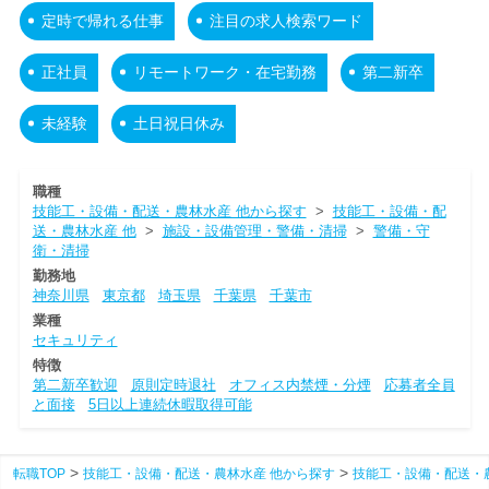
定時で帰れる仕事
注目の求人検索ワード
正社員
リモートワーク・在宅勤務
第二新卒
未経験
土日祝日休み
職種
技能工・設備・配送・農林水産 他から探す
>
技能工・設備・配
送・農林水産 他
>
施設・設備管理・警備・清掃
>
警備・守
衛・清掃
勤務地
神奈川県
東京都
埼玉県
千葉県
千葉市
業種
セキュリティ
特徴
第二新卒歓迎
原則定時退社
オフィス内禁煙・分煙
応募者全員
と面接
5日以上連続休暇取得可能
転職TOP
技能工・設備・配送・農林水産 他から探す
技能工・設備・配送・