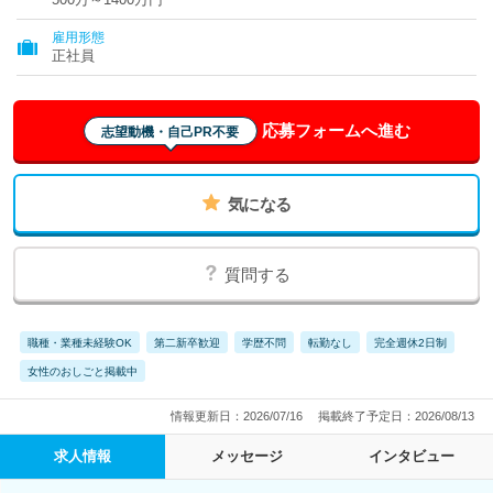
雇用形態
正社員
応募フォームへ進む
志望動機・自己PR不要
気になる
質問する
職種・業種未経験OK
第二新卒歓迎
学歴不問
転勤なし
完全週休2日制
女性のおしごと掲載中
情報更新日：2026/07/16
掲載終了予定日：2026/08/13
求人情報
メッセージ
インタビュー