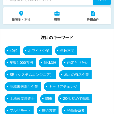
勤務地・本社
職種
詳細条件
注目のキーワード
40代
ホワイト企業
年齢不問
年収1,000万円
週休3日
内定とりたい
SE（システムエンジニア）
地元の有名企業
地域未来牽引企業
キャリアチェンジ
土地家屋調査士
関東
20代 初めて転職
フルリモート
技術営業
登録販売者