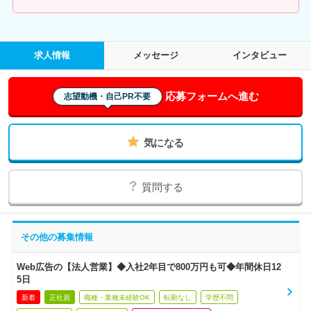
求人情報
メッセージ
インタビュー
応募フォームへ進む
志望動機・自己PR不要
気になる
質問する
その他の募集情報
Web広告の【法人営業】◆入社2年目で800万円も可◆年間休日12
5日
新着
正社員
職種・業種未経験OK
転勤なし
学歴不問