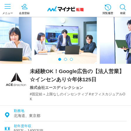
メニュー
会員登録
閲覧履歴
検索
未経験OK！Google広告の【法人営業】
☆インセンあり☆年休125日
株式会社エースディレクション
#固定給＋上限なしのインセンティブ #オフィスカジュアルO
K
勤務地
北海道、東京都
初年度年収
500万～1400万円