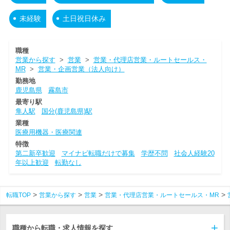
未経験
土日祝日休み
職種
営業から探す
>
営業
>
営業・代理店営業・ルートセールス・
MR
>
営業・企画営業（法人向け）
勤務地
鹿児島県
霧島市
最寄り駅
隼人駅
国分(鹿児島県)駅
業種
医療用機器・医療関連
特徴
第二新卒歓迎
マイナビ転職だけで募集
学歴不問
社会人経験20
年以上歓迎
転勤なし
転職TOP
営業から探す
営業
営業・代理店営業・ルートセールス・MR
職種から転職・求人情報を探す