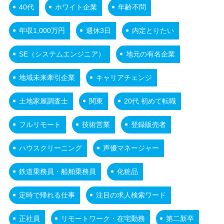
40代
ホワイト企業
年齢不問
年収1,000万円
週休3日
内定とりたい
SE（システムエンジニア）
地元の有名企業
地域未来牽引企業
キャリアチェンジ
土地家屋調査士
関東
20代 初めて転職
フルリモート
技術営業
登録販売者
ハウスクリーニング
声優マネージャー
鉄道乗務員・船舶乗務員
化粧品
定時で帰れる仕事
注目の求人検索ワード
正社員
リモートワーク・在宅勤務
第二新卒