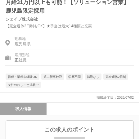
月給31万円以上も可能！【ソリューション営業】
鹿児島限定採用
シェイプ株式会社
【完全週休2日制もOK】★手当は最大14種類と充実
勤務地
鹿児島県
雇用形態
正社員
職種・業種未経験OK
第二新卒歓迎
学歴不問
転勤なし
完全週休2日制
女性のおしごと掲載中
掲載終了日：2026/07/02
求人情報
この求人のポイント