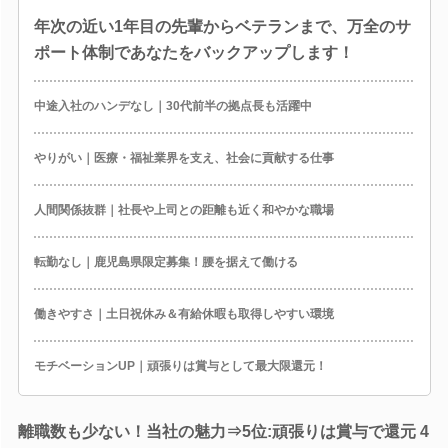
年次の近い1年目の先輩からベテランまで、万全のサ
ポート体制であなたをバックアップします！
中途入社のハンデなし｜30代前半の拠点長も活躍中
やりがい｜医療・福祉業界を支え、社会に貢献する仕事
人間関係抜群｜社長や上司との距離も近く和やかな職場
転勤なし｜鹿児島県限定募集！腰を据えて働ける
働きやすさ｜土日祝休み＆有給休暇も取得しやすい環境
モチベーションUP｜頑張りは賞与として最大限還元！
離職数も少ない！当社の魅力⇒5位:頑張りは賞与で還元 4