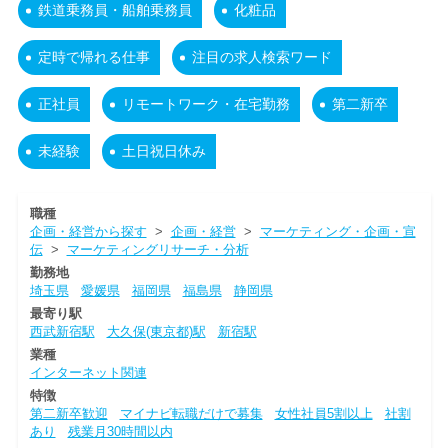
鉄道乗務員・船舶乗務員
化粧品
定時で帰れる仕事
注目の求人検索ワード
正社員
リモートワーク・在宅勤務
第二新卒
未経験
土日祝日休み
職種
企画・経営から探す
>
企画・経営
>
マーケティング・企画・宣
伝
>
マーケティングリサーチ・分析
勤務地
埼玉県
愛媛県
福岡県
福島県
静岡県
最寄り駅
西武新宿駅
大久保(東京都)駅
新宿駅
業種
インターネット関連
特徴
第二新卒歓迎
マイナビ転職だけで募集
女性社員5割以上
社割
あり
残業月30時間以内