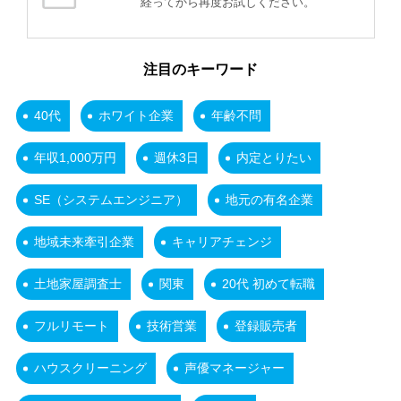
経ってから再度お試しください。
注目のキーワード
40代
ホワイト企業
年齢不問
年収1,000万円
週休3日
内定とりたい
SE（システムエンジニア）
地元の有名企業
地域未来牽引企業
キャリアチェンジ
土地家屋調査士
関東
20代 初めて転職
フルリモート
技術営業
登録販売者
ハウスクリーニング
声優マネージャー