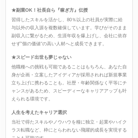
★副業OK！社長自ら『稼ぎ方』伝授
習得したスキルを活かし、80％以上の社員が実際に給
与以外の収入源を複数確保しています。学びがそのまま
副収入に繋がるため、生涯年収を爆上げし、会社に依存
せず"個の価値"の高い人材へと成長できます。
★スピード出世も夢じゃない
他職種への挑戦も可能であることはもちろん、あなた自
身が企画・立案したアイディアが採用されれば新規事業
立ち上げに携わることも。社歴・年齢関係なく平等にチ
ャンスがあるため、スピーディーなキャリアアップも叶
えられる環境です。
人生を考えたキャリア選択
当社で得たスキルやノウハウを糧に独立・起業やハイク
ラス転職など、枠にとらわれない飛躍的成長を実現する
ことも可能です。