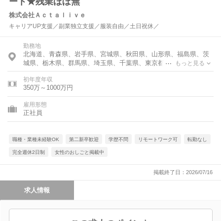
ート★残業ほぼ無
株式会社Ａｃｔａｌｉｖｅ
キャリアUP支援／副業独立支援／服装自由／土日祝休／
勤務地
北海道、青森県、岩手県、宮城県、秋田県、山形県、福島県、茨
城県、栃木県、群馬県、埼玉県、千葉県、東京都、神奈川県、富
もっと見る
山県、石川県、福井県、新潟県、山梨県、長野県、岐阜県、静岡
初年度年収
県、愛知県、三重県、滋賀県、京都府、大阪府、兵庫県、奈良
350万～1000万円
県、和歌山県、鳥取県、島根県、岡山県、広島県、山口県、徳島
県、香川県、愛媛県、高知県、福岡県、佐賀県、長崎県、熊本
雇用形態
県、大分県、宮崎県、鹿児島県、沖縄県
正社員
職種・業種未経験OK
第二新卒歓迎
学歴不問
リモートワーク可
転勤なし
完全週休2日制
女性のおしごと掲載中
掲載終了日：2026/07/16
求人情報