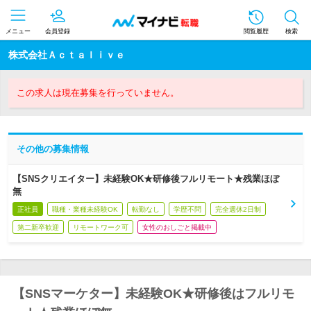
メニュー
会員登録
閲覧履歴
検索
株式会社Ａｃｔａｌｉｖｅ
この求人は現在募集を行っていません。
その他の募集情報
【SNSクリエイター】未経験OK★研修後フルリモート★残業ほぼ
無
正社員
職種・業種未経験OK
転勤なし
学歴不問
完全週休2日制
第二新卒歓迎
リモートワーク可
女性のおしごと掲載中
【SNSマーケター】未経験OK★研修後はフルリモ