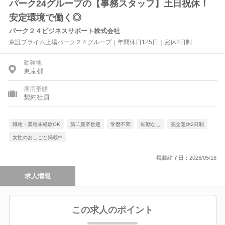
パーク24グループの【事務スタッフ】土日祝休！
安定環境で働く◎
パーク２４ビジネスサポート株式会社
東証プライム上場パーク２４グループ｜年間休日125日｜完休2日制
勤務地
東京都
雇用形態
契約社員
職種・業種未経験OK
第二新卒歓迎
学歴不問
転勤なし
完全週休2日制
女性のおしごと掲載中
掲載終了日：2026/05/18
求人情報
この求人のポイント