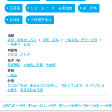
正社員
リモートワーク・在宅勤務
第二新卒
未経験
土日祝日休み
職種
管理・事務から探す
>
管理・事務
>
一般事務・受付・秘書
>
一般事務・庶務
勤務地
東京都
品川区
最寄り駅
五反田駅
大崎広小路駅
大崎駅
業種
不動産
特徴
第二新卒歓迎
未経験入社5割以上
内定まで2週間
育児中の社員
在籍中
業界経験者優遇
転職TOP
管理・事務から探す
管理・事務
一般事務・受付・秘書
一般事