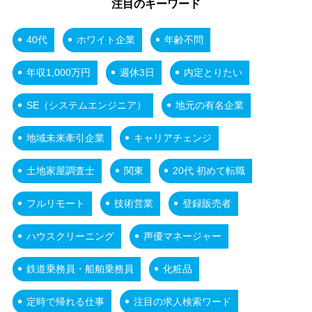
注目のキーワード
40代
ホワイト企業
年齢不問
年収1,000万円
週休3日
内定とりたい
SE（システムエンジニア）
地元の有名企業
地域未来牽引企業
キャリアチェンジ
土地家屋調査士
関東
20代 初めて転職
フルリモート
技術営業
登録販売者
ハウスクリーニング
声優マネージャー
鉄道乗務員・船舶乗務員
化粧品
定時で帰れる仕事
注目の求人検索ワード