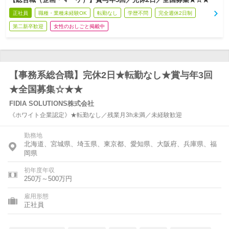
正社員
職種・業種未経験OK
転勤なし
学歴不問
完全週休2日制
第二新卒歓迎
女性のおしごと掲載中
【事務系総合職】完休2日★転勤なし★賞与年3回
★全国募集☆★★
FIDIA SOLUTIONS株式会社
《ホワイト企業認定》★転勤なし／残業月3h未満／未経験歓迎
勤務地
北海道、宮城県、埼玉県、東京都、愛知県、大阪府、兵庫県、福
岡県
初年度年収
250万～500万円
雇用形態
正社員