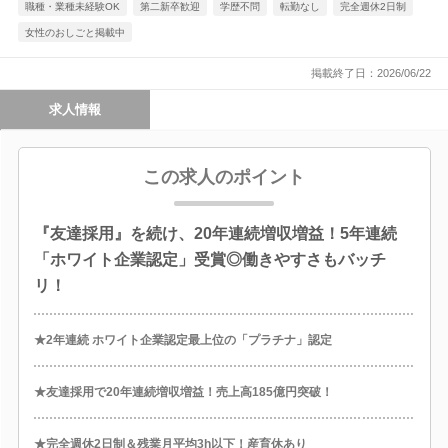
職種・業種未経験OK
第二新卒歓迎
学歴不問
転勤なし
完全週休2日制
女性のおしごと掲載中
掲載終了日：2026/06/22
求人情報
この求人のポイント
『友達採用』を続け、20年連続増収増益！5年連続
「ホワイト企業認定」受賞◎働きやすさもバッチ
リ！
★2年連続 ホワイト企業認定最上位の「プラチナ」認定
★友達採用で20年連続増収増益！売上高185億円突破！
★完全週休2日制＆残業月平均3h以下！産育休あり