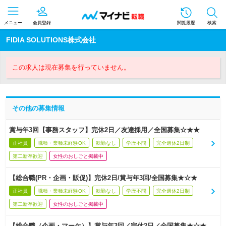
メニュー
会員登録
閲覧履歴
検索
FIDIA SOLUTIONS株式会社
この求人は現在募集を行っていません。
その他の募集情報
賞与年3回【事務スタッフ】完休2日／友達採用／全国募集☆★★
正社員
職種・業種未経験OK
転勤なし
学歴不問
完全週休2日制
第二新卒歓迎
女性のおしごと掲載中
【総合職(PR・企画・販促)】完休2日/賞与年3回/全国募集★☆★
正社員
職種・業種未経験OK
転勤なし
学歴不問
完全週休2日制
第二新卒歓迎
女性のおしごと掲載中
【総合職（企画・マーケ）】賞与年3回／完休2日／全国募集★☆★