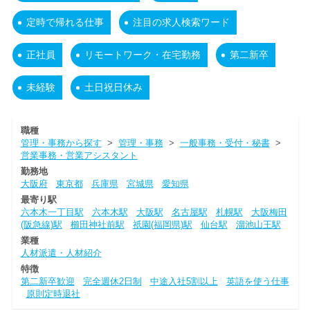
定時で帰れる仕事
注目の求人検索ワード
正社員
リモートワーク・在宅勤務
第二新卒
未経験
土日祝日休み
職種
管理・事務から探す
>
管理・事務
>
一般事務・受付・秘書
>
営業事務・営業アシスタント
勤務地
大阪府
東京都
兵庫県
宮城県
愛知県
最寄り駅
六本木一丁目駅
六本木駅
大阪駅
名古屋駅
札幌駅
大阪梅田
(阪急線)駅
櫛田神社前駅
祇園(福岡県)駅
仙台駅
溜池山王駅
業種
人材派遣・人材紹介
特徴
第二新卒歓迎
完全週休2日制
中途入社5割以上
英語を使う仕事
原則定時退社