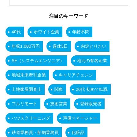
注目のキーワード
40代
ホワイト企業
年齢不問
年収1,000万円
週休3日
内定とりたい
SE（システムエンジニア）
地元の有名企業
地域未来牽引企業
キャリアチェンジ
土地家屋調査士
関東
20代 初めて転職
フルリモート
技術営業
登録販売者
ハウスクリーニング
声優マネージャー
鉄道乗務員・船舶乗務員
化粧品