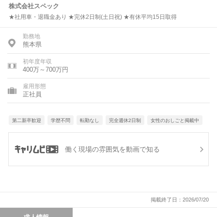
株式会社スペック
★社用車・退職金あり ★完休2日制(土日祝) ★有休平均15日取得
勤務地
熊本県
初年度年収
400万～700万円
雇用形態
正社員
第二新卒歓迎
学歴不問
転勤なし
完全週休2日制
女性のおしごと掲載中
働く現場の雰囲気を動画で知る
掲載終了日：2026/07/20