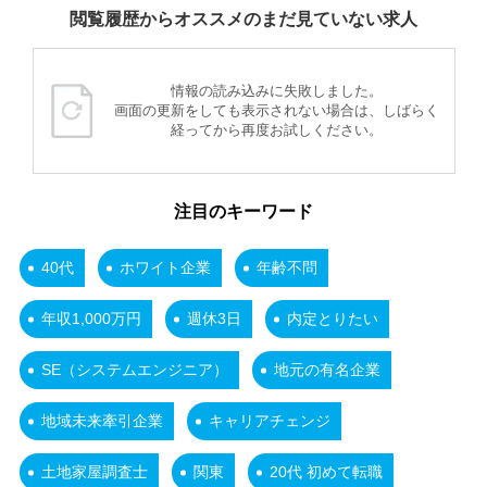
閲覧履歴からオススメのまだ見ていない求人
情報の読み込みに失敗しました。
画面の更新をしても表示されない場合は、しばらく
経ってから再度お試しください。
注目のキーワード
40代
ホワイト企業
年齢不問
年収1,000万円
週休3日
内定とりたい
SE（システムエンジニア）
地元の有名企業
地域未来牽引企業
キャリアチェンジ
土地家屋調査士
関東
20代 初めて転職