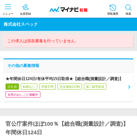
メニュー
会員登録
閲覧履歴
検索
株式会社スペック
この求人は現在募集を行っていません。
その他の募集情報
★年間休日124日/有休平均15日取得★【総合職(測量設計／調査)】
正社員
転勤なし
学歴不問
完全週休2日制
第二新卒歓迎
女性のおしごと掲載中
官公庁案件ほぼ100％【総合職(測量設計／調査)】
年間休日124日