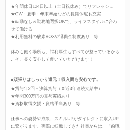
★年間休日124日以上（土日祝休み）でリフレッシュ
★GW・夏季・年末年始などの長期休暇も充実
★転勤なし＆勤務地選択OKで、ライフスタイルに合わ
せて働ける
★利用無料の酸素BOXや退職金制度あり 等
休みも働く場所も、福利厚生もすべてが整っているから
こそ、長く安心して働いていただけます！
■頑張りはしっかり還元！収入面も安心です。
★賞与年2回＋決算賞与（直近3年連続支給中）
★年間300万円の賞与実績あり
★資格取得支援・資格手当あり 等
仕事への姿勢や成果、スキルUPがダイレクトに収入UP
に繋がります。実際に転職してきた社員からは、「前職