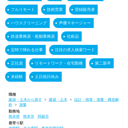
フルリモート
技術営業
登録販売者
ハウスクリーニング
声優マネージャー
鉄道乗務員・船舶乗務員
化粧品
定時で帰れる仕事
注目の求人検索ワード
正社員
リモートワーク・在宅勤務
第二新卒
未経験
土日祝日休み
職種
建築・土木から探す
>
建築・土木
>
設計・積算・測量・構造解
析
>
測量
勤務地
熊本県
熊本市
阿蘇市
最寄り駅