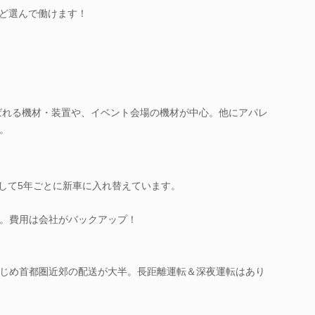
など選んで働けます！
ばれる機材・装置や、イベント会場の機材が中心。他にアパレ
。
慮して5年ごとに新車に入れ替えています。
。費用は会社がバックアップ！
じめ首都圏近郊の配送が大半。長距離運転＆深夜運転はあり