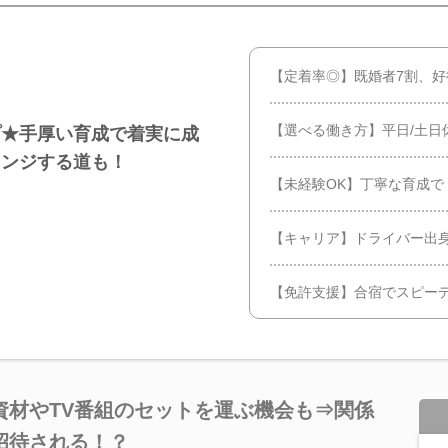
【定着率◎】既婚者7割、
【選べる働き方】平日/土日
プ★手厚い育成で着実に成
ェンジする道も！
【未経験OK】丁寧な育成で
【キャリア】ドライバー出
【免許支援】合宿でスピーデ
資材やTV番組のセットを運ぶ機会も⇒関係
招待される！？