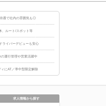
好待遇で社内の雰囲気も◎
休、ルート/スポット等
ドライバーデビューも安心
身の運行管理や営業活躍中
ィにAT／準中型限定解除
求人情報から探す