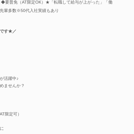
】◆要普免（AT限定OK）★「転職して給与が上がった」「働
先輩多数※50代入社実績もあり
です★／
が活躍中♪
めませんか？
AT限定可）
に