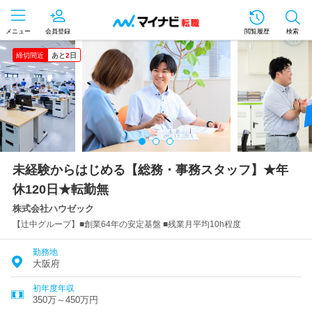
メニュー
会員登録
閲覧履歴
検索
締切間近
あと
2
日
未経験からはじめる【総務・事務スタッフ】★年
休120日★転勤無
株式会社ハウゼック
【辻中グループ】■創業64年の安定基盤 ■残業月平均10h程度
勤務地
大阪府
初年度年収
350万～450万円