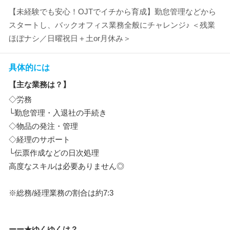
【未経験でも安心！OJTでイチから育成】勤怠管理などから
スタートし、バックオフィス業務全般にチャレンジ♪ ＜残業
ほぼナシ／日曜祝日＋土or月休み＞
具体的には
【主な業務は？】
◇労務
└勤怠管理・入退社の手続き
◇物品の発注・管理
◇経理のサポート
└伝票作成などの日次処理
高度なスキルは必要ありません◎
※総務/経理業務の割合は約7:3
ーー★ゆくゆくは？