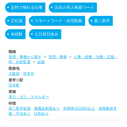
定時で帰れる仕事
注目の求人検索ワード
正社員
リモートワーク・在宅勤務
第二新卒
未経験
土日祝日休み
職種
管理・事務から探す
>
管理・事務
>
人事・総務・法務・広報・
IR・内部監査
>
総務
勤務地
大阪府
茨木市
最寄り駅
茨木駅
業種
電力・ガス・エネルギー
特徴
第二新卒歓迎
退職金制度あり
年間休日120日以上
資格取得支
援・手当あり
社割あり