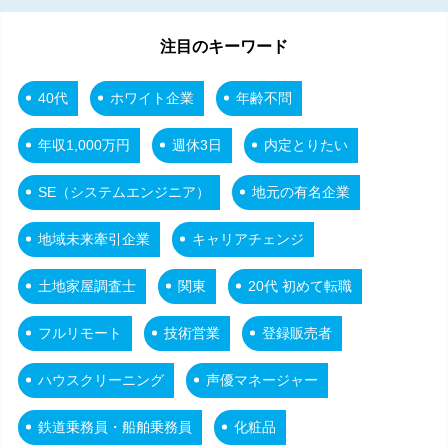
注目のキーワード
40代
ホワイト企業
年齢不問
年収1,000万円
週休3日
内定とりたい
SE（システムエンジニア）
地元の有名企業
地域未来牽引企業
キャリアチェンジ
土地家屋調査士
関東
20代 初めて転職
フルリモート
技術営業
登録販売者
ハウスクリーニング
声優マネージャー
鉄道乗務員・船舶乗務員
化粧品