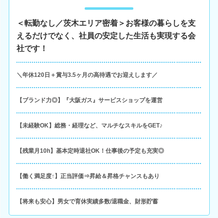
＜転勤なし／茨木エリア密着＞お客様の暮らしを支
えるだけでなく、社員の安定した生活も実現する会
社です！
＼年休120日＋賞与3.5ヶ月の高待遇でお迎えします／
【ブランド力◎】『大阪ガス』サービスショップを運営
【未経験OK】総務・経理など、マルチなスキルをGET♪
【残業月10h】基本定時退社OK！仕事後の予定も充実◎
【働く満足度↑】正当評価⇒昇給＆昇格チャンスもあり
【将来も安心】男女で育休実績多数/退職金、財形貯蓄