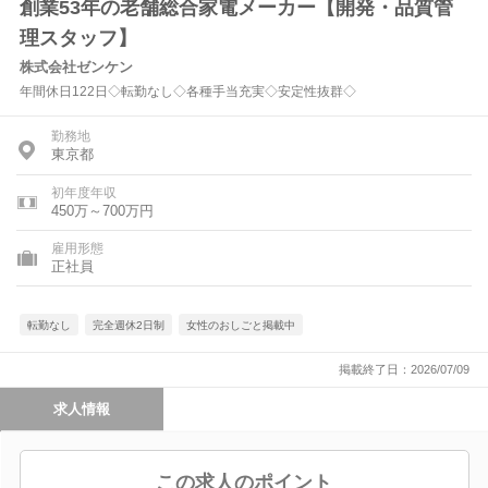
創業53年の老舗総合家電メーカー【開発・品質管
理スタッフ】
株式会社ゼンケン
年間休日122日◇転勤なし◇各種手当充実◇安定性抜群◇
勤務地
東京都
初年度年収
450万～700万円
雇用形態
正社員
転勤なし
完全週休2日制
女性のおしごと掲載中
掲載終了日：2026/07/09
求人情報
この求人のポイント