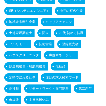
SE（システムエンジニア）
地元の有名企業
地域未来牽引企業
キャリアチェンジ
土地家屋調査士
関東
20代 初めて転職
フルリモート
技術営業
登録販売者
ハウスクリーニング
声優マネージャー
鉄道乗務員・船舶乗務員
化粧品
定時で帰れる仕事
注目の求人検索ワード
正社員
リモートワーク・在宅勤務
第二新卒
未経験
土日祝日休み