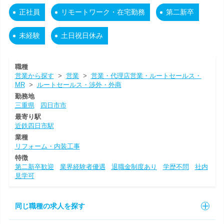
正社員
リモートワーク・在宅勤務
第二新卒
未経験
土日祝日休み
職種
営業から探す
>
営業
>
営業・代理店営業・ルートセールス・
MR
>
ルートセールス・渉外・外商
勤務地
三重県
四日市市
最寄り駅
近鉄四日市駅
業種
リフォーム・内装工事
特徴
第二新卒歓迎
業界経験者優遇
退職金制度あり
学歴不問
社内
見学可
同じ職種の求人を探す