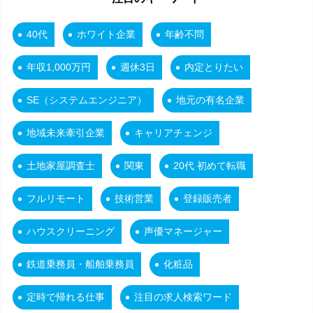
40代
ホワイト企業
年齢不問
年収1,000万円
週休3日
内定とりたい
SE（システムエンジニア）
地元の有名企業
地域未来牽引企業
キャリアチェンジ
土地家屋調査士
関東
20代 初めて転職
フルリモート
技術営業
登録販売者
ハウスクリーニング
声優マネージャー
鉄道乗務員・船舶乗務員
化粧品
定時で帰れる仕事
注目の求人検索ワード