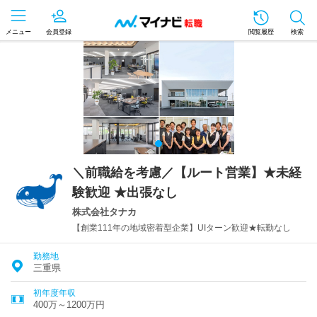
メニュー
会員登録
閲覧履歴
検索
＼前職給を考慮／【ルート営業】★未経
験歓迎 ★出張なし
株式会社タナカ
【創業111年の地域密着型企業】UIターン歓迎★転勤なし
勤務地
三重県
初年度年収
400万～1200万円