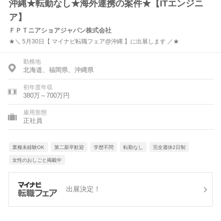
沖縄★転勤なし★海外連携の案件★【ITエンジニ
ア】
ＦＰＴニアショアジャパン株式会社
★＼ 5月30日【 マイナビ転職フェア@沖縄 】に出展します ／★
勤務地
北海道、福岡県、沖縄県
初年度年収
380万～700万円
雇用形態
正社員
業種未経験OK
第二新卒歓迎
学歴不問
転勤なし
完全週休2日制
女性のおしごと掲載中
出展決定！