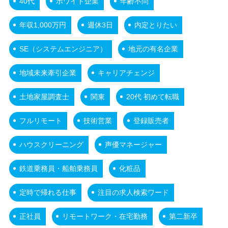
40代
ホワイト企業
年齢不問
年収1,000万円
週休3日
内定とりたい
SE（システムエンジニア）
地元の有名企業
地域未来牽引企業
キャリアチェンジ
土地家屋調査士
関東
20代 初めて転職
フルリモート
技術営業
登録販売者
ハウスクリーニング
声優マネージャー
鉄道乗務員・船舶乗務員
化粧品
定時で帰れる仕事
注目の求人検索ワード
正社員
リモートワーク・在宅勤務
第二新卒