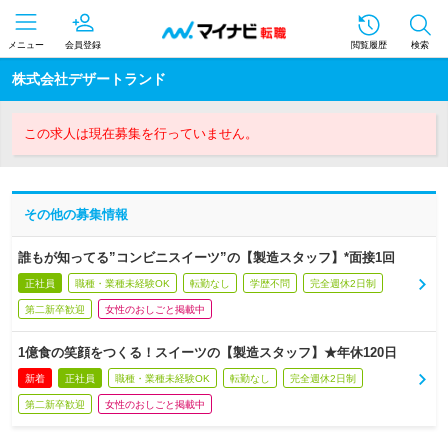
メニュー
会員登録
閲覧履歴
検索
株式会社デザートランド
この求人は現在募集を行っていません。
その他の募集情報
誰もが知ってる”コンビニスイーツ”の【製造スタッフ】*面接1回
正社員
職種・業種未経験OK
転勤なし
学歴不問
完全週休2日制
第二新卒歓迎
女性のおしごと掲載中
1億食の笑顔をつくる！スイーツの【製造スタッフ】★年休120日
新着
正社員
職種・業種未経験OK
転勤なし
完全週休2日制
第二新卒歓迎
女性のおしごと掲載中