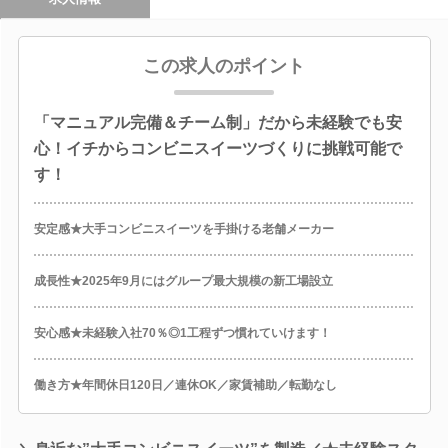
この求人のポイント
「マニュアル完備＆チーム制」だから未経験でも安
心！イチからコンビニスイーツづくりに挑戦可能で
す！
安定感★大手コンビニスイーツを手掛ける老舗メーカー
成長性★2025年9月にはグループ最大規模の新工場設立
安心感★未経験入社70％◎1工程ずつ慣れていけます！
働き方★年間休日120日／連休OK／家賃補助／転勤なし