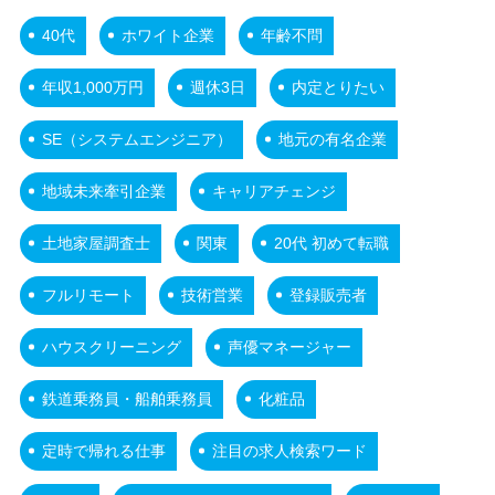
40代
ホワイト企業
年齢不問
年収1,000万円
週休3日
内定とりたい
SE（システムエンジニア）
地元の有名企業
地域未来牽引企業
キャリアチェンジ
土地家屋調査士
関東
20代 初めて転職
フルリモート
技術営業
登録販売者
ハウスクリーニング
声優マネージャー
鉄道乗務員・船舶乗務員
化粧品
定時で帰れる仕事
注目の求人検索ワード