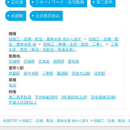
正社員
リモートワーク・在宅勤務
第二新卒
未経験
土日祝日休み
職種
技能工・設備・配送・農林水産 他から探す
>
技能工・設備・配
送・農林水産 他
>
技能工（整備・生産・製造・工事）
>
工場
生産・製造（食品・化粧品・医薬品系）
勤務地
宮城県
茨城県
北海道
福岡県
愛知県
最寄り駅
恵庭駅
泉中央駅
三妻駅
藤浪駅
丹波大山駅
須恵駅
業種
食品
特徴
第二新卒歓迎
平均年齢30代
3年連続売上UP
完全週休2日制
中途入社5割以上
転職TOP
技能工・設備・配送・農林水産 他から探す
技能工・設備・配送・