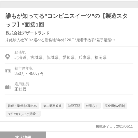
誰もが知ってる”コンビニスイーツ”の【製造スタ
ッフ】*面接1回
株式会社デザートランド
未経験入社70％*選べる勤務地*年休120日*定着率抜群*若手活躍中
勤務地
北海道、宮城県、茨城県、愛知県、兵庫県、福岡県
初年度年収
350万～450万円
雇用形態
正社員
職種・業種未経験OK
第二新卒歓迎
学歴不問
転勤なし
完全週休2日制
女性のおしごと掲載中
掲載終了日：2026/06/11
求人情報