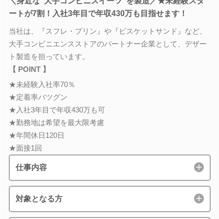
＼身近な”大手コンビニスイーツ”を製造／★未経験スタ
ートが7割！入社3年目で年収430万も目指せます！
当社は、『スフレ・プリン』や『ビスケットサンド』など、
大手コンビニエンスストアのパートナー企業として、デザー
ト製造を担っています。
【 POINT 】
★未経験入社率70％
★定着率バツグン
★入社3年目で年収430万も可
★勤務地は希望を最大限考慮
★年間休日120日
★面接1回
仕事内容
対象となる方