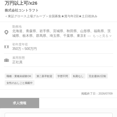
万円以上可/x26
株式会社コントラフト
＜東証グロース上場グループ＞全国募集★賞与年2回★土日祝休み
勤務地
北海道、青森県、岩手県、宮城県、秋田県、山形県、福島県、茨
城県、栃木県、群馬県、埼玉県、千葉県、東京都、神奈川県、富
もっと見る
山県、石川県、福井県、長野県、岐阜県、静岡県、愛知県、三重
初年度年収
県、滋賀県、京都府、大阪府、兵庫県、奈良県、和歌山県、鳥取
350万～500万円
県、島根県、岡山県、広島県、山口県、徳島県、香川県、愛媛
県、高知県、福岡県、佐賀県、長崎県、熊本県、大分県、宮崎
雇用形態
県、鹿児島県、沖縄県
正社員
職種・業種未経験OK
第二新卒歓迎
学歴不問
転勤なし
完全週休2日制
女性のおしごと掲載中
掲載終了日：2026/07/09
求人情報