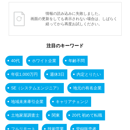
情報の読み込みに失敗しました。
画面の更新をしても表示されない場合は、しばらく
経ってから再度お試しください。
注目のキーワード
40代
ホワイト企業
年齢不問
年収1,000万円
週休3日
内定とりたい
SE（システムエンジニア）
地元の有名企業
地域未来牽引企業
キャリアチェンジ
土地家屋調査士
関東
20代 初めて転職
フルリモート
技術営業
登録販売者