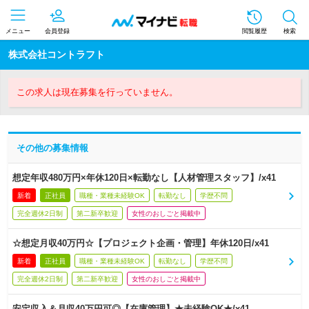
メニュー
会員登録
閲覧履歴
検索
株式会社コントラフト
この求人は現在募集を行っていません。
その他の募集情報
想定年収480万円×年休120日×転勤なし【人材管理スタッフ】/x41
新着
正社員
職種・業種未経験OK
転勤なし
学歴不問
完全週休2日制
第二新卒歓迎
女性のおしごと掲載中
☆想定月収40万円☆【プロジェクト企画・管理】年休120日/x41
新着
正社員
職種・業種未経験OK
転勤なし
学歴不問
完全週休2日制
第二新卒歓迎
女性のおしごと掲載中
安定収入＆月収40万円可◎【在庫管理】★未経験OK★/x41