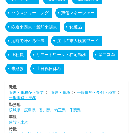
ハウスクリーニング
声優マネージャー
鉄道乗務員・船舶乗務員
化粧品
定時で帰れる仕事
注目の求人検索ワード
正社員
リモートワーク・在宅勤務
第二新卒
未経験
土日祝日休み
職種
管理・事務から探す
>
管理・事務
>
一般事務・受付・秘書
>
一般事務・庶務
勤務地
茨城県
広島県
香川県
埼玉県
千葉県
業種
建設・土木
特徴