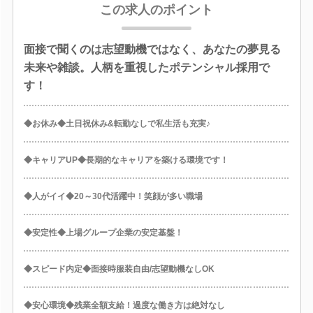
この求人のポイント
面接で聞くのは志望動機ではなく、あなたの夢見る
未来や雑談。人柄を重視したポテンシャル採用で
す！
◆お休み◆土日祝休み&転勤なしで私生活も充実♪
◆キャリアUP◆長期的なキャリアを築ける環境です！
◆人がイイ◆20～30代活躍中！笑顔が多い職場
◆安定性◆上場グループ企業の安定基盤！
◆スピード内定◆面接時服装自由/志望動機なしOK
◆安心環境◆残業全額支給！過度な働き方は絶対なし