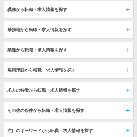
職種から転職・求人情報を探す
勤務地から転職・求人情報を探す
業種から転職・求人情報を探す
雇用形態から転職・求人情報を探す
求人の特徴から転職・求人情報を探す
その他の条件から転職・求人情報を探す
注目のキーワードから転職・求人情報を探す