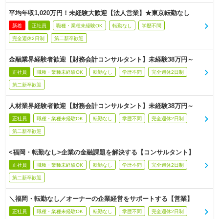
平均年収1,020万円！未経験大歓迎【法人営業】★東京転勤なし
新着
正社員
職種・業種未経験OK
転勤なし
学歴不問
完全週休2日制
第二新卒歓迎
金融業界経験者歓迎【財務会計コンサルタント】未経験38万円～
正社員
職種・業種未経験OK
転勤なし
学歴不問
完全週休2日制
第二新卒歓迎
人材業界経験者歓迎【財務会計コンサルタント】未経験38万円～
正社員
職種・業種未経験OK
転勤なし
学歴不問
完全週休2日制
第二新卒歓迎
<福岡・転勤なし>企業の金融課題を解決する【コンサルタント】
正社員
職種・業種未経験OK
転勤なし
学歴不問
完全週休2日制
第二新卒歓迎
＼福岡・転勤なし／オーナーの企業経営をサポートする【営業】
正社員
職種・業種未経験OK
転勤なし
学歴不問
完全週休2日制