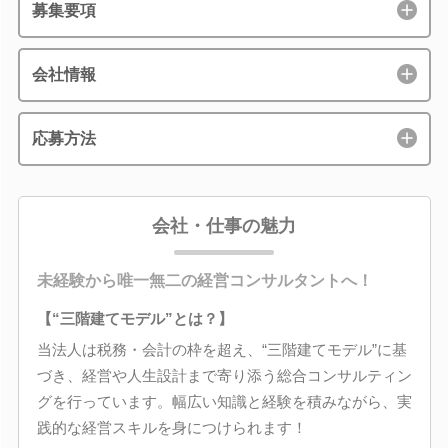
募集要項
会社情報
応募方法
会社・仕事の魅力
未経験から唯一無二の経営コンサルタントへ！
【“三階建てモデル”とは？】
当法人は税務・会計の枠を超え、“三階建てモデル”に基
づき、経営や人生設計まで寄り添う総合コンサルティン
グを行っています。幅広い知識と経験を積みながら、実
践的な経営スキルを身につけられます！