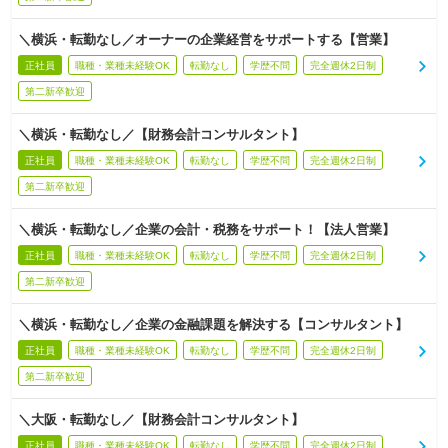
＼横浜・転勤なし／オーナーの企業経営をサポートする【営業】
正社員
職種・業種未経験OK
転勤なし
学歴不問
完全週休2日制
第二新卒歓迎
＼横浜・転勤なし／【財務会計コンサルタント】
正社員
職種・業種未経験OK
転勤なし
学歴不問
完全週休2日制
第二新卒歓迎
＼横浜・転勤なし／企業の会計・税務をサポート！【法人営業】
正社員
職種・業種未経験OK
転勤なし
学歴不問
完全週休2日制
第二新卒歓迎
＼横浜・転勤なし／企業の金融課題を解決する【コンサルタント】
正社員
職種・業種未経験OK
転勤なし
学歴不問
完全週休2日制
第二新卒歓迎
＼大阪・転勤なし／【財務会計コンサルタント】
正社員
職種・業種未経験OK
転勤なし
学歴不問
完全週休2日制