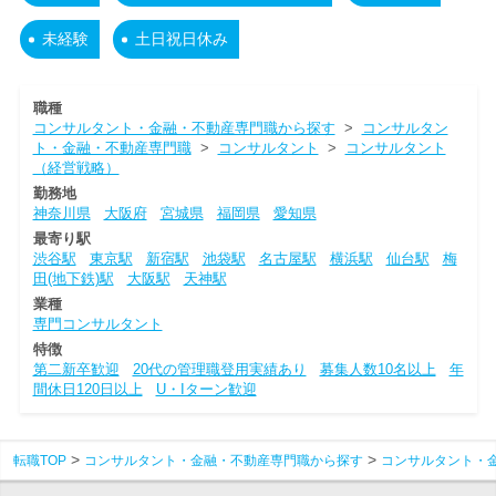
未経験
土日祝日休み
職種
コンサルタント・金融・不動産専門職から探す
>
コンサルタン
ト・金融・不動産専門職
>
コンサルタント
>
コンサルタント
（経営戦略）
勤務地
神奈川県
大阪府
宮城県
福岡県
愛知県
最寄り駅
渋谷駅
東京駅
新宿駅
池袋駅
名古屋駅
横浜駅
仙台駅
梅
田(地下鉄)駅
大阪駅
天神駅
業種
専門コンサルタント
特徴
第二新卒歓迎
20代の管理職登用実績あり
募集人数10名以上
年
間休日120日以上
U・Iターン歓迎
転職TOP
コンサルタント・金融・不動産専門職から探す
コンサルタント・