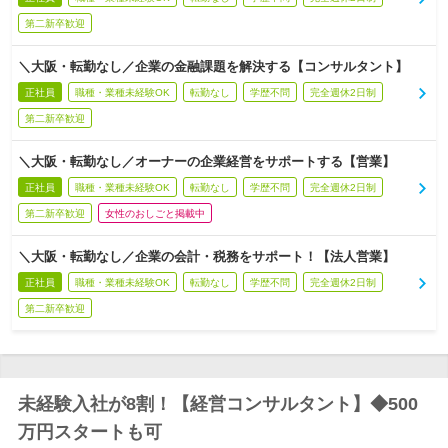
第二新卒歓迎
＼大阪・転勤なし／企業の金融課題を解決する【コンサルタント】
正社員
職種・業種未経験OK
転勤なし
学歴不問
完全週休2日制
第二新卒歓迎
＼大阪・転勤なし／オーナーの企業経営をサポートする【営業】
正社員
職種・業種未経験OK
転勤なし
学歴不問
完全週休2日制
第二新卒歓迎
女性のおしごと掲載中
＼大阪・転勤なし／企業の会計・税務をサポート！【法人営業】
正社員
職種・業種未経験OK
転勤なし
学歴不問
完全週休2日制
第二新卒歓迎
未経験入社が8割！【経営コンサルタント】◆500
万円スタートも可