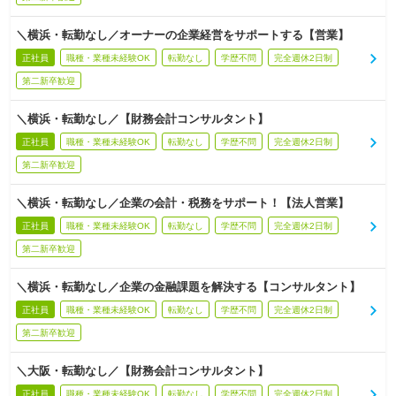
＼横浜・転勤なし／オーナーの企業経営をサポートする【営業】
正社員
職種・業種未経験OK
転勤なし
学歴不問
完全週休2日制
第二新卒歓迎
＼横浜・転勤なし／【財務会計コンサルタント】
正社員
職種・業種未経験OK
転勤なし
学歴不問
完全週休2日制
第二新卒歓迎
＼横浜・転勤なし／企業の会計・税務をサポート！【法人営業】
正社員
職種・業種未経験OK
転勤なし
学歴不問
完全週休2日制
第二新卒歓迎
＼横浜・転勤なし／企業の金融課題を解決する【コンサルタント】
正社員
職種・業種未経験OK
転勤なし
学歴不問
完全週休2日制
第二新卒歓迎
＼大阪・転勤なし／【財務会計コンサルタント】
正社員
職種・業種未経験OK
転勤なし
学歴不問
完全週休2日制