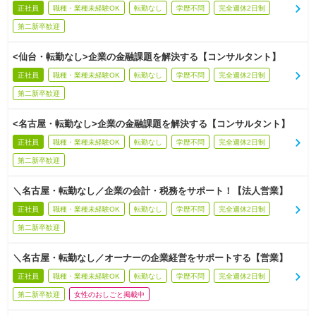
正社員
職種・業種未経験OK
転勤なし
学歴不問
完全週休2日制
第二新卒歓迎
<仙台・転勤なし>企業の金融課題を解決する【コンサルタント】
正社員
職種・業種未経験OK
転勤なし
学歴不問
完全週休2日制
第二新卒歓迎
<名古屋・転勤なし>企業の金融課題を解決する【コンサルタント】
正社員
職種・業種未経験OK
転勤なし
学歴不問
完全週休2日制
第二新卒歓迎
＼名古屋・転勤なし／企業の会計・税務をサポート！【法人営業】
正社員
職種・業種未経験OK
転勤なし
学歴不問
完全週休2日制
第二新卒歓迎
＼名古屋・転勤なし／オーナーの企業経営をサポートする【営業】
正社員
職種・業種未経験OK
転勤なし
学歴不問
完全週休2日制
第二新卒歓迎
女性のおしごと掲載中