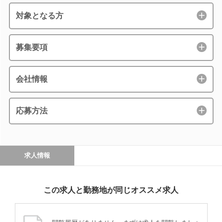
対象となる方
募集要項
会社情報
応募方法
求人情報
この求人と勤務地が同じオススメ求人