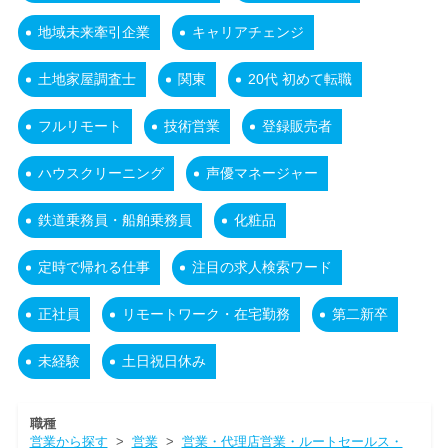
地域未来牽引企業
キャリアチェンジ
土地家屋調査士
関東
20代 初めて転職
フルリモート
技術営業
登録販売者
ハウスクリーニング
声優マネージャー
鉄道乗務員・船舶乗務員
化粧品
定時で帰れる仕事
注目の求人検索ワード
正社員
リモートワーク・在宅勤務
第二新卒
未経験
土日祝日休み
職種
営業から探す
>
営業
>
営業・代理店営業・ルートセールス・