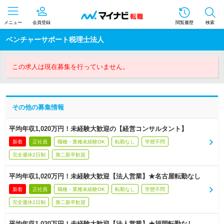
メニュー
会員登録
閲覧履歴
検索
ベンチャーサポート税理士法人
この求人は現在募集を行っていません。
その他の募集情報
平均年収1,020万円！未経験大歓迎の【経営コンサルタント】
新着
正社員
職種・業種未経験OK
転勤なし
学歴不問
完全週休2日制
第二新卒歓迎
平均年収1,020万円！未経験大歓迎【法人営業】★名古屋転勤なし
新着
正社員
職種・業種未経験OK
転勤なし
学歴不問
完全週休2日制
第二新卒歓迎
平均年収1,020万円！未経験大歓迎【法人営業】★福岡転勤なし