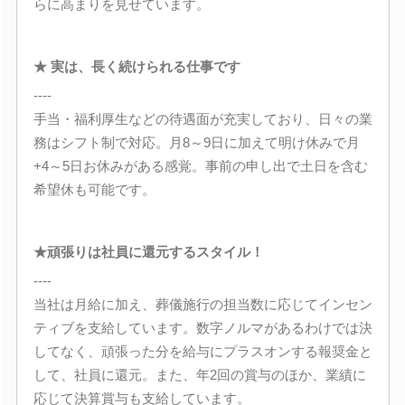
らに高まりを見せています。
★ 実は、長く続けられる仕事です
----
手当・福利厚生などの待遇面が充実しており、日々の業
務はシフト制で対応。月8～9日に加えて明け休みで月
+4～5日お休みがある感覚。事前の申し出で土日を含む
希望休も可能です。
★頑張りは社員に還元するスタイル！
----
当社は月給に加え、葬儀施行の担当数に応じてインセン
ティブを支給しています。数字ノルマがあるわけでは決
してなく、頑張った分を給与にプラスオンする報奨金と
して、社員に還元。また、年2回の賞与のほか、業績に
応じて決算賞与も支給しています。