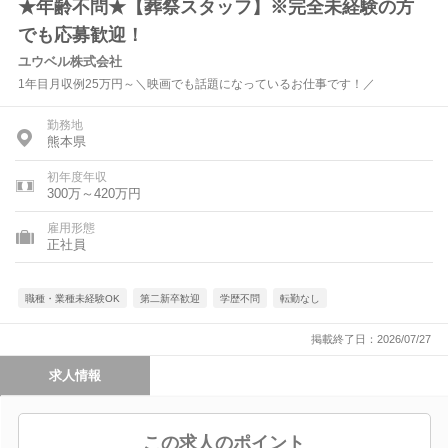
★年齢不問★【葬祭スタッフ】※完全未経験の方
でも応募歓迎！
ユウベル株式会社
1年目月収例25万円～＼映画でも話題になっているお仕事です！／
勤務地
熊本県
初年度年収
300万～420万円
雇用形態
正社員
職種・業種未経験OK
第二新卒歓迎
学歴不問
転勤なし
掲載終了日：2026/07/27
求人情報
この求人のポイント