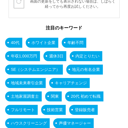
画面の更新をしても表示されない場合は、しばらく
経ってから再度お試しください。
注目のキーワード
40代
ホワイト企業
年齢不問
年収1,000万円
週休3日
内定とりたい
SE（システムエンジニア）
地元の有名企業
地域未来牽引企業
キャリアチェンジ
土地家屋調査士
関東
20代 初めて転職
フルリモート
技術営業
登録販売者
ハウスクリーニング
声優マネージャー