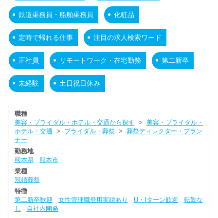
鉄道乗務員・船舶乗務員
化粧品
定時で帰れる仕事
注目の求人検索ワード
正社員
リモートワーク・在宅勤務
第二新卒
未経験
土日祝日休み
職種
美容・ブライダル・ホテル・交通から探す
>
美容・ブライダル・
ホテル・交通
>
ブライダル・葬祭
>
葬祭ディレクター・プラン
ナー
勤務地
熊本県
熊本市
業種
冠婚葬祭
特徴
第二新卒歓迎
女性管理職登用実績あり
U・Iターン歓迎
転勤な
し
自社内開発