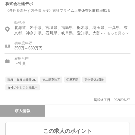
株式会社建デポ
《条件を満たす方全員面接》東証プライム上場G/有休取得率91％
勤務地
北海道、岩手県、宮城県、福島県、栃木県、埼玉県、千葉県、東
京都、神奈川県、石川県、岐阜県、愛知県、大阪府、兵庫県、広
もっと見る
島県、香川県、福岡県、佐賀県、熊本県
初年度年収
350万～650万円
雇用形態
正社員
職種・業種未経験OK
第二新卒歓迎
学歴不問
完全週休2日制
女性のおしごと掲載中
掲載終了日：2026/07/27
求人情報
この求人のポイント