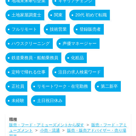
地域未来牽引企業
キャリアチェンジ
土地家屋調査士
関東
20代 初めて転職
フルリモート
技術営業
登録販売者
ハウスクリーニング
声優マネージャー
鉄道乗務員・船舶乗務員
化粧品
定時で帰れる仕事
注目の求人検索ワード
正社員
リモートワーク・在宅勤務
第二新卒
未経験
土日祝日休み
職種
販売・フード・アミューズメントから探す
>
販売・フード・アミ
ューズメント
>
小売・流通
>
販売・販売アドバイザー・売り場
担当