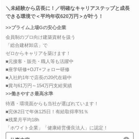
＼未経験から店長に！／明確なキャリアステップと成長
できる環境で＜平均年収620万円＞が叶う！
>>プライム上場Gの安心企業
会員制のプロ向け建築資材を扱う
「総合建材卸店」で
ゼロからキャリアを築けます！
■元接客・販売・職人等も活躍中
■座学研修+OJT+フォロー研修
■入社約1年で店長の20代在籍中
■賞与61万円～154万円支給実績
>>働きやすさ最高水準
待遇・環境面からも当社が選ばれています！
■完休2日で年休125日！有給取得率91％
■残業月平均18h
「ホワイト企業」「健康経営優良法人」に認定！