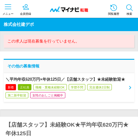
メニュー
会員登録
閲覧履歴
検索
株式会社建デポ
この求人は現在募集を行っていません。
その他の募集情報
＼平均年収620万円×年休125日／【店舗スタッフ】★未経験歓迎★
新着
正社員
職種・業種未経験OK
学歴不問
完全週休2日制
第二新卒歓迎
女性のおしごと掲載中
【店舗スタッフ】未経験OK★平均年収620万円★
年休125日