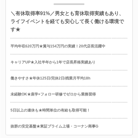
＼有休取得率91%／男女とも育休取得実績もあり、
ライフイベントを経ても安心して長く働ける環境で
す★
平均年収620万円★賞与154万円の実績！20代店長活躍中
キャリアUP★入社半年から1年で店長昇格実績あり
働きやすさ★年休125日/完休2日/残業月平均18h
未経験OK★座学+フォロー研修でゼロから業務習得
5日以上の連休も★時間単位の有給も取得可能！
抜群の安定基盤★東証プライム上場・コーナン商事G