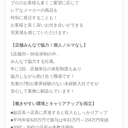
プロのお客様も多くご要望に応じて
レアなメーカーの商品を
特別に発注することも！
お客様と長く深いお付き合いができる
充実感を感じていただけます♪
【店舗みんなで協力！個人ノルマなし】
1店舗20～60名体制の中、
みんなで協力する社風。
年に1回、店舗単位の表彰制度もあり
協力しながら助け合う職場です！
先輩の7割が業界経験のない未経験入社ですが
安心して業務に馴染んでいます！
【働きやすい環境とキャリアアップを両立】
■副店長⇒店長に昇進すると収入もしっかりアップ
■平均年収620万円で賞与は年61万円～154万円実績
■20代・30代の店長が多数活躍中