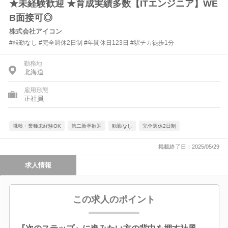
★未経験歓迎 ★育成実績多数【ITエンジニア】WE
B面接可◎
株式会社アイコン
#転勤なし #完全週休2日制 #年間休日123日 #駅チカ徒歩1分
勤務地
北海道
雇用形態
正社員
職種・業種未経験OK
第二新卒歓迎
転勤なし
完全週休2日制
掲載終了日：2025/05/29
求人情報
この求人のポイント