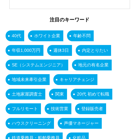
注目のキーワード
40代
ホワイト企業
年齢不問
年収1,000万円
週休3日
内定とりたい
SE（システムエンジニア）
地元の有名企業
地域未来牽引企業
キャリアチェンジ
土地家屋調査士
関東
20代 初めて転職
フルリモート
技術営業
登録販売者
ハウスクリーニング
声優マネージャー
鉄道乗務員・船舶乗務員
化粧品