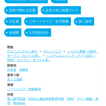
定時で帰れる仕事
注目の求人検索ワード
正社員
リモートワーク・在宅勤務
第二新卒
未経験
土日祝日休み
職種
ITエンジニアから探す
>
ITエンジニア
>
システム開発（WEB・
オープン・モバイル系）
>
システムエンジニア（アプリ設計／
WEB・オープン・モバイル系）
勤務地
北海道
札幌市
最寄り駅
北１２条駅
業種
ソフトウェア・情報処理
特徴
第二新卒歓迎
5日以上連続休暇取得可能
UNIX
サーバ構築・管
理
Windows