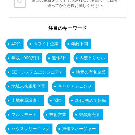
画面の更新をしても表示されない場合は、しばらく
経ってから再度お試しください。
注目のキーワード
40代
ホワイト企業
年齢不問
年収1,000万円
週休3日
内定とりたい
SE（システムエンジニア）
地元の有名企業
地域未来牽引企業
キャリアチェンジ
土地家屋調査士
関東
20代 初めて転職
フルリモート
技術営業
登録販売者
ハウスクリーニング
声優マネージャー