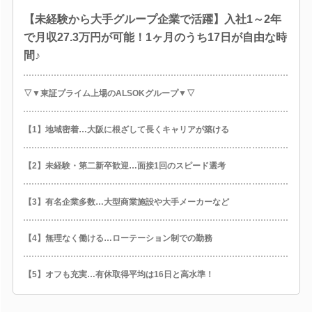
【未経験から大手グループ企業で活躍】入社1～2年
で月収27.3万円が可能！1ヶ月のうち17日が自由な時
間♪
▽▼東証プライム上場のALSOKグループ▼▽
【1】地域密着…大阪に根ざして長くキャリアが築ける
【2】未経験・第二新卒歓迎…面接1回のスピード選考
【3】有名企業多数…大型商業施設や大手メーカーなど
【4】無理なく働ける…ローテーション制での勤務
【5】オフも充実…有休取得平均は16日と高水準！