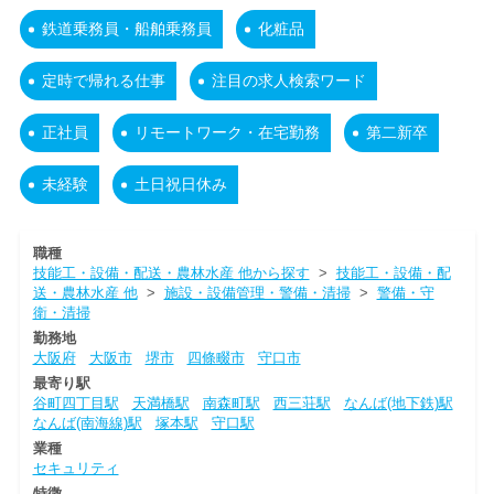
鉄道乗務員・船舶乗務員
化粧品
定時で帰れる仕事
注目の求人検索ワード
正社員
リモートワーク・在宅勤務
第二新卒
未経験
土日祝日休み
職種
技能工・設備・配送・農林水産 他から探す
>
技能工・設備・配
送・農林水産 他
>
施設・設備管理・警備・清掃
>
警備・守
衛・清掃
勤務地
大阪府
大阪市
堺市
四條畷市
守口市
最寄り駅
谷町四丁目駅
天満橋駅
南森町駅
西三荘駅
なんば(地下鉄)駅
なんば(南海線)駅
塚本駅
守口駅
業種
セキュリティ
特徴