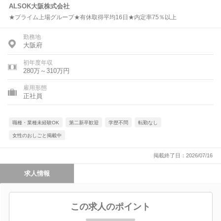
ALSOK大阪株式会社
★プライム上場グループ★有休取得平均16日★内定率75％以上
勤務地
大阪府
初年度年収
280万～310万円
雇用形態
正社員
職種・業種未経験OK
第二新卒歓迎
学歴不問
転勤なし
女性のおしごと掲載中
掲載終了日：2026/07/16
求人情報
この求人のポイント