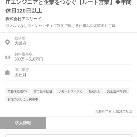
ITエンジニアと企業をつなぐ【ルート営業】◆年間
休日120日以上
株式会社アスリード
◎ノルマなし◎インセンティブ制度で稼げる仕組み◎定時退社可能
勤務地
大阪府
初年度年収
300万～510万円
雇用形態
正社員
業種未経験OK
第二新卒歓迎
リモートワーク可
転勤なし
完全週休2日制
女性のおしごと掲載中
掲載終了日：2026/07/13
求人情報