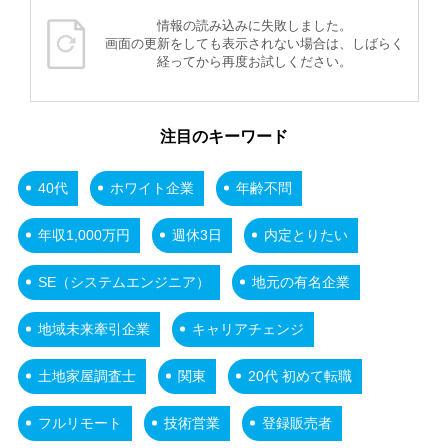
情報の読み込みに失敗しました。
画面の更新をしても表示されない場合は、しばらく
経ってから再度お試しください。
注目のキーワード
40代
ホワイト企業
年齢不問
年収1,000万円
週休3日
内定とりたい
SE（システムエンジニア）
地元の有名企業
地域未来牽引企業
キャリアチェンジ
土地家屋調査士
関東
20代 初めて転職
フルリモート
技術営業
登録販売者