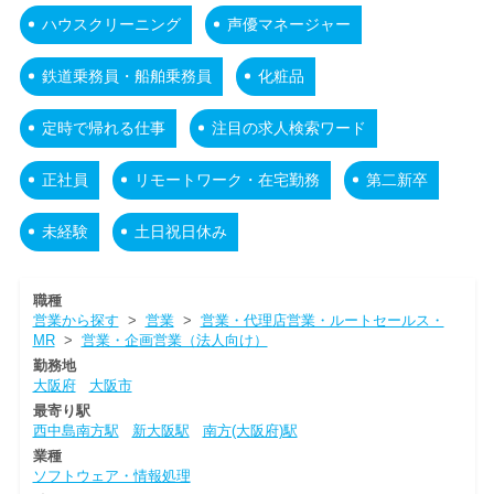
ハウスクリーニング
声優マネージャー
鉄道乗務員・船舶乗務員
化粧品
定時で帰れる仕事
注目の求人検索ワード
正社員
リモートワーク・在宅勤務
第二新卒
未経験
土日祝日休み
職種
営業から探す
>
営業
>
営業・代理店営業・ルートセールス・
MR
>
営業・企画営業（法人向け）
勤務地
大阪府
大阪市
最寄り駅
西中島南方駅
新大阪駅
南方(大阪府)駅
業種
ソフトウェア・情報処理