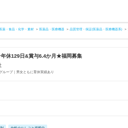
医薬・食品・化学・素材
医薬品・医療機器
品質管理・保証(医薬品・医療機器系)
年休129日&賞与6.4か月★福岡募集
社
グループ｜男女ともに育休実績あり
日制
女性のおしごと掲載中