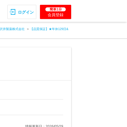
簡単1分
ログイン
会員登録
沢井製薬株式会社
【品質保証】★年休129日&
情報更新日：2026/05/29