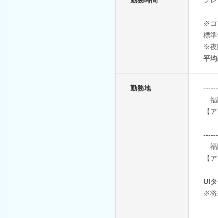
※コ
標準
※夜
平均
勤務地
----
福岡
【ア
----
福岡
【ア
UI
※将