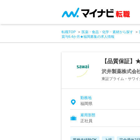
転職TOP
医薬・食品・化学・素材から探す
賞与6.4か月★福岡募集の求人情報
【品質保証】★
沢井製薬株式会
東証プライム・サワイ
勤務地
福岡県
雇用形態
正社員
業種未経験OK
上場
完全週休2