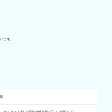
います。
員
ックスタイム制（標準労働時間1日／7時間40分）