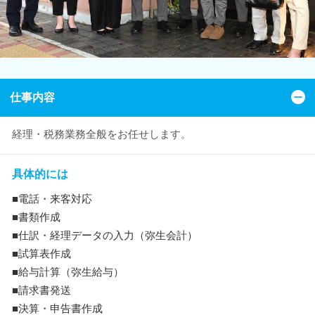
仕事内容
経理・税務業務全般をお任せします。
具体的には
■電話・来客対応
■書類作成
■仕訳・経理データの入力（弥生会計）
■試算表作成
■給与計算（弥生給与）
■請求書発送
■決算・申告書作成