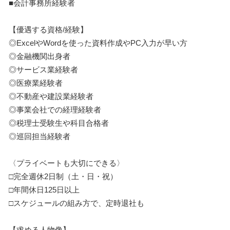
■会計事務所経験者
【優遇する資格/経験】
◎ExcelやWordを使った資料作成やPC入力が早い方
◎金融機関出身者
◎サービス業経験者
◎医療業経験者
◎不動産や建設業経験者
◎事業会社での経理経験者
◎税理士受験生や科目合格者
◎巡回担当経験者
〈プライベートも大切にできる〉
□完全週休2日制（土・日・祝）
□年間休日125日以上
□スケジュールの組み方で、定時退社も
【求める人物像】