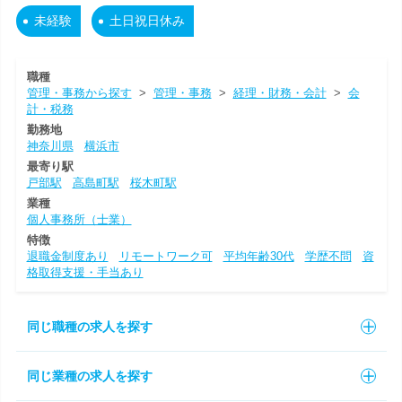
未経験
土日祝日休み
職種
管理・事務から探す
>
管理・事務
>
経理・財務・会計
>
会
計・税務
勤務地
神奈川県
横浜市
最寄り駅
戸部駅
高島町駅
桜木町駅
業種
個人事務所（士業）
特徴
退職金制度あり
リモートワーク可
平均年齢30代
学歴不問
資
格取得支援・手当あり
同じ職種の求人を探す
同じ業種の求人を探す