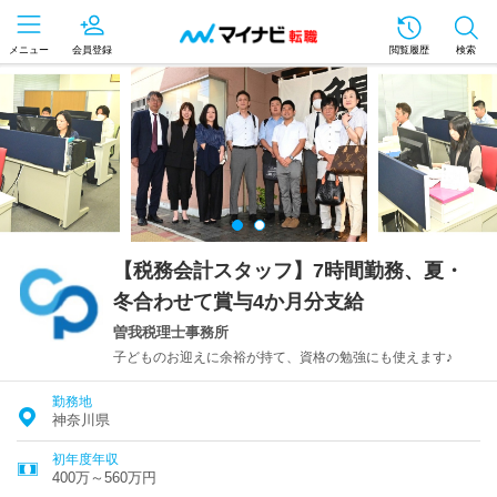
メニュー
会員登録
閲覧履歴
検索
【税務会計スタッフ】7時間勤務、夏・
冬合わせて賞与4か月分支給
曽我税理士事務所
子どものお迎えに余裕が持て、資格の勉強にも使えます♪
勤務地
神奈川県
初年度年収
400万～560万円