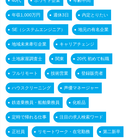
40代
ホワイト企業
年齢不問
年収1,000万円
週休3日
内定とりたい
SE（システムエンジニア）
地元の有名企業
地域未来牽引企業
キャリアチェンジ
土地家屋調査士
関東
20代 初めて転職
フルリモート
技術営業
登録販売者
ハウスクリーニング
声優マネージャー
鉄道乗務員・船舶乗務員
化粧品
定時で帰れる仕事
注目の求人検索ワード
正社員
リモートワーク・在宅勤務
第二新卒