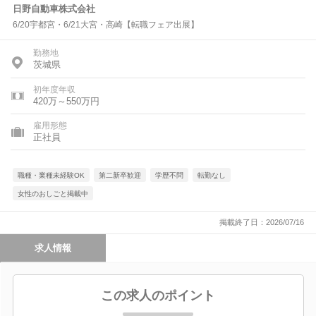
日野自動車株式会社
6/20宇都宮・6/21大宮・高崎【転職フェア出展】
勤務地
茨城県
初年度年収
420万～550万円
雇用形態
正社員
職種・業種未経験OK
第二新卒歓迎
学歴不問
転勤なし
女性のおしごと掲載中
掲載終了日：2026/07/16
求人情報
この求人のポイント