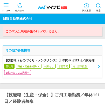
メニュー
会員登録
閲覧履歴
検索
日野自動車株式会社
この求人は現在募集を行っていません。
その他の募集情報
【技能職（ものづくり・メンテナンス）】年間休日121日／寮完備
正社員
職種・業種未経験OK
転勤なし
学歴不問
第二新卒歓迎
女性のおしごと掲載中
【技能職（生産・保全）】古河工場勤務／年休121
日／経験者募集