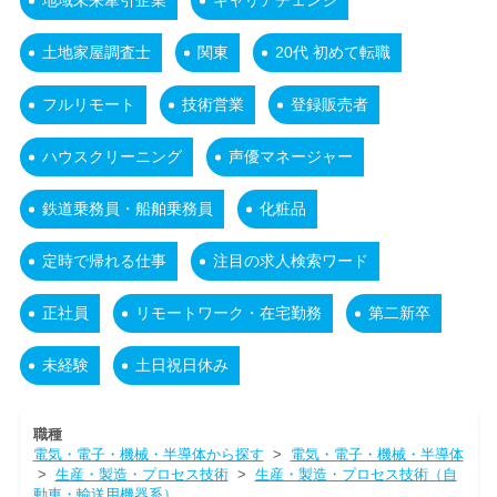
地域未来牽引企業
キャリアチェンジ
土地家屋調査士
関東
20代 初めて転職
フルリモート
技術営業
登録販売者
ハウスクリーニング
声優マネージャー
鉄道乗務員・船舶乗務員
化粧品
定時で帰れる仕事
注目の求人検索ワード
正社員
リモートワーク・在宅勤務
第二新卒
未経験
土日祝日休み
職種
電気・電子・機械・半導体から探す
>
電気・電子・機械・半導体
>
生産・製造・プロセス技術
>
生産・製造・プロセス技術（自
動車・輸送用機器系）