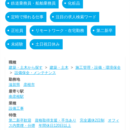
鉄道乗務員・船舶乗務員
化粧品
定時で帰れる仕事
注目の求人検索ワード
正社員
リモートワーク・在宅勤務
第二新卒
未経験
土日祝日休み
職種
建築・土木から探す
>
建築・土木
>
施工管理・設備・環境保全
>
設備保全・メンテナンス
勤務地
滋賀県
彦根市
最寄り駅
南彦根駅
業種
設備工事
特徴
第二新卒歓迎
資格取得支援・手当あり
完全週休2日制
オフィ
ス内禁煙・分煙
年間休日120日以上