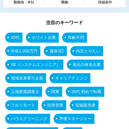
勤務地・本社
職種
詳細条件
注目のキーワード
40代
ホワイト企業
年齢不問
年収1,000万円
週休3日
内定とりたい
SE（システムエンジニア）
地元の有名企業
地域未来牽引企業
キャリアチェンジ
土地家屋調査士
関東
20代 初めて転職
フルリモート
技術営業
登録販売者
ハウスクリーニング
声優マネージャー