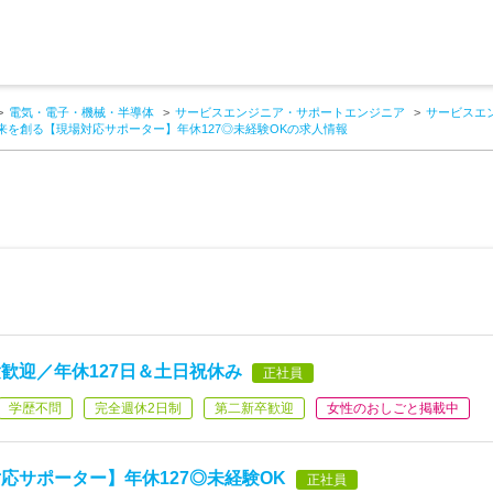
電気・電子・機械・半導体
サービスエンジニア・サポートエンジニア
サービスエ
来を創る【現場対応サポーター】年休127◎未経験OKの求人情報
歓迎／年休127日＆土日祝休み
正社員
学歴不問
完全週休2日制
第二新卒歓迎
女性のおしごと掲載中
応サポーター】年休127◎未経験OK
正社員