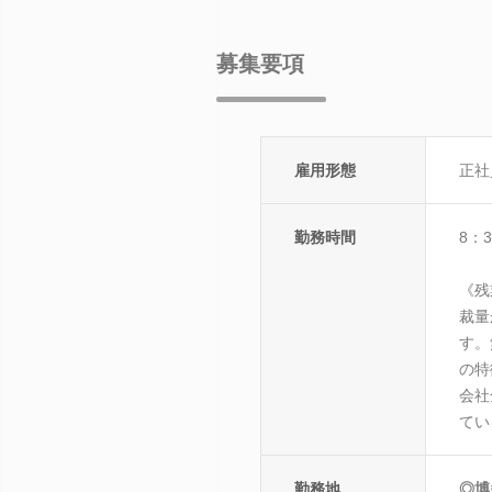
募集要項
雇用形態
正社
勤務時間
8：
《残
裁量
す。
の特
会社
てい
勤務地
◎博