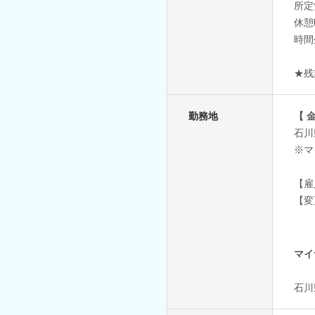
所定
休憩
時間
★残
勤務地
【 
石川
※マ
【雇
【変
※
マイ
石川