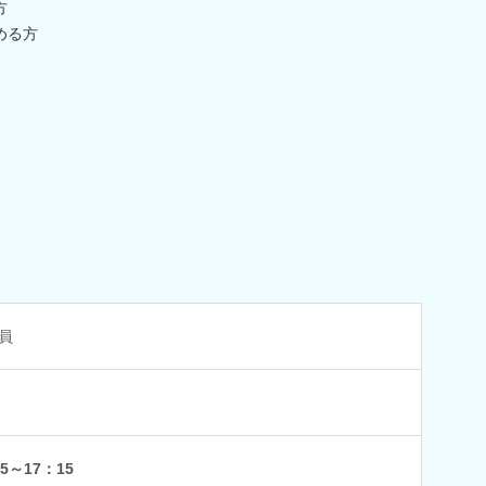
方
める方
員
5～17：15