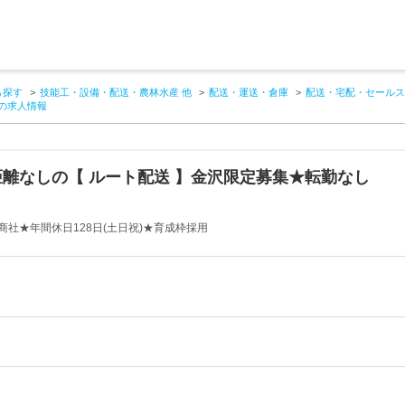
ら探す
技能工・設備・配送・農林水産 他
配送・運送・倉庫
配送・宅配・セールス
の求人情報
離なしの【 ルート配送 】金沢限定募集★転勤なし
社★年間休日128日(土日祝)★育成枠採用