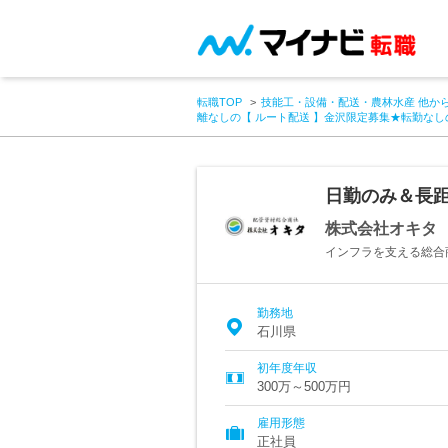
転職TOP
技能工・設備・配送・農林水産 他か
離なしの【 ルート配送 】金沢限定募集★転勤なし
日勤のみ＆長距
株式会社オキタ
インフラを支える総合商
勤務地
石川県
初年度年収
300万～500万円
雇用形態
正社員