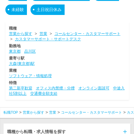
未経験
土日祝日休み
職種
営業から探す
>
営業
>
コールセンター・カスタマーサポート
>
カスタマーサポート・サポートデスク
勤務地
東京都
品川区
最寄り駅
大森(東京都)駅
業種
ソフトウェア・情報処理
特徴
第二新卒歓迎
オフィス内禁煙・分煙
オンライン面談可
中途入
社5割以上
交通費全額支給
転職TOP
営業から探す
営業
コールセンター・カスタマーサポート
カス
職種から転職・求人情報を探す