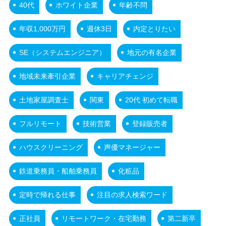
40代
ホワイト企業
年齢不問
年収1,000万円
週休3日
内定とりたい
SE（システムエンジニア）
地元の有名企業
地域未来牽引企業
キャリアチェンジ
土地家屋調査士
関東
20代 初めて転職
フルリモート
技術営業
登録販売者
ハウスクリーニング
声優マネージャー
鉄道乗務員・船舶乗務員
化粧品
定時で帰れる仕事
注目の求人検索ワード
正社員
リモートワーク・在宅勤務
第二新卒