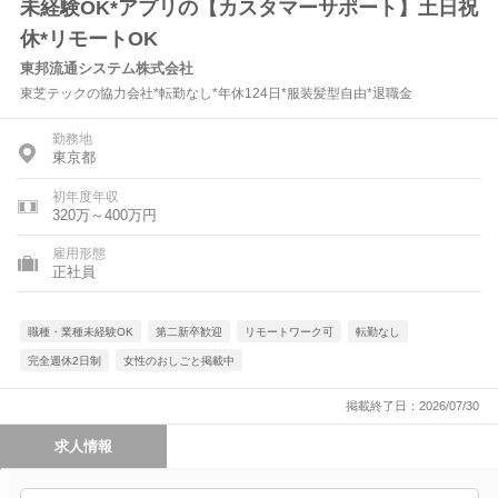
未経験OK*アプリの【カスタマーサポート】土日祝
休*リモートOK
東邦流通システム株式会社
東芝テックの協力会社*転勤なし*年休124日*服装髪型自由*退職金
勤務地
東京都
初年度年収
320万～400万円
雇用形態
正社員
職種・業種未経験OK
第二新卒歓迎
リモートワーク可
転勤なし
完全週休2日制
女性のおしごと掲載中
掲載終了日：2026/07/30
求人情報