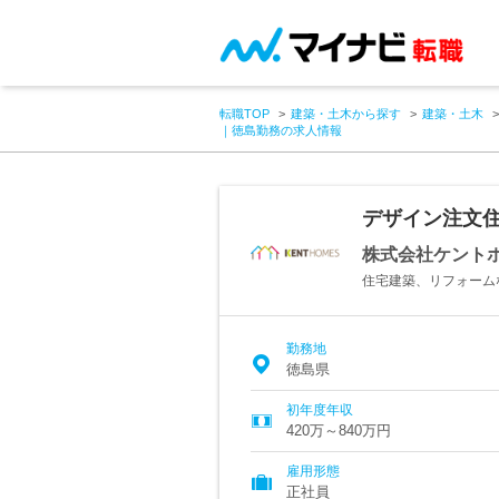
転職TOP
建築・土木から探す
建築・土木
｜徳島勤務の求人情報
デザイン注文
株式会社ケント
住宅建築、リフォーム
勤務地
徳島県
初年度年収
420万～840万円
雇用形態
正社員