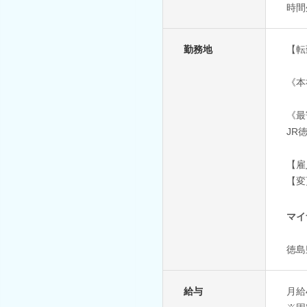
時間
勤務地
【転
《本
《最
JR
【雇
【変
マイ
徳島
給与
月給4