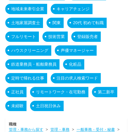
地域未来牽引企業
キャリアチェンジ
土地家屋調査士
関東
20代 初めて転職
フルリモート
技術営業
登録販売者
ハウスクリーニング
声優マネージャー
鉄道乗務員・船舶乗務員
化粧品
定時で帰れる仕事
注目の求人検索ワード
正社員
リモートワーク・在宅勤務
第二新卒
未経験
土日祝日休み
職種
管理・事務から探す
>
管理・事務
>
一般事務・受付・秘書
>