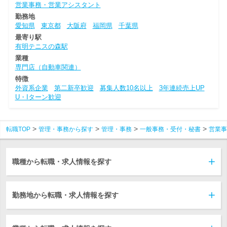
営業事務・営業アシスタント
勤務地
愛知県
東京都
大阪府
福岡県
千葉県
最寄り駅
有明テニスの森駅
業種
専門店（自動車関連）
特徴
外資系企業
第二新卒歓迎
募集人数10名以上
3年連続売上UP
U・Iターン歓迎
転職TOP
管理・事務から探す
管理・事務
一般事務・受付・秘書
営業事
職種から転職・求人情報を探す
勤務地から転職・求人情報を探す