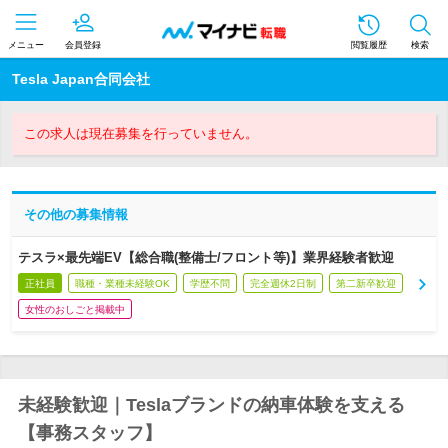
メニュー
会員登録
閲覧履歴
検索
Tesla Japan合同会社
この求人は現在募集を行っていません。
その他の募集情報
テスラ×最先端EV【総合職(整備士/フロント等)】業界経験者歓迎
正社員
職種・業種未経験OK
学歴不問
完全週休2日制
第二新卒歓迎
女性のおしごと掲載中
未経験歓迎｜Teslaブランドの納車体験を支える
【事務スタッフ】