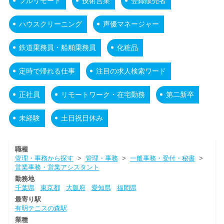
フルリモート
技術営業
登録販売者
ハウスクリーニング
声優マネージャー
鉄道乗務員・船舶乗務員
化粧品
定時で帰れる仕事
注目の求人検索ワード
正社員
リモートワーク・在宅勤務
第二新卒
未経験
土日祝日休み
職種
管理・事務から探す
>
管理・事務
>
一般事務・受付・秘書
>
営業事務・営業アシスタント
勤務地
千葉県
東京都
大阪府
愛知県
福岡県
最寄り駅
有明テニスの森駅
業種