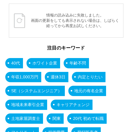
情報の読み込みに失敗しました。
画面の更新をしても表示されない場合は、しばらく
経ってから再度お試しください。
注目のキーワード
40代
ホワイト企業
年齢不問
年収1,000万円
週休3日
内定とりたい
SE（システムエンジニア）
地元の有名企業
地域未来牽引企業
キャリアチェンジ
土地家屋調査士
関東
20代 初めて転職