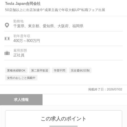
Tesla Japan合同会社
50店舗以上に出店加速中*成果主義で年収大幅UP*転職フェア出展
勤務地
千葉県、東京都、愛知県、大阪府、福岡県
初年度年収
400万～800万円
雇用形態
正社員
業種未経験OK
第二新卒歓迎
学歴不問
完全週休2日制
女性のおしごと掲載中
掲載終了日：2026/07/02
求人情報
この求人のポイント