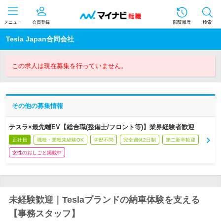
メニュー
会員登録
閲覧履歴
検索
Tesla Japan合同会社
この求人は現在募集を行っていません。
その他の募集情報
テスラ×最先端EV【総合職(整備士/フロント等)】業界経験者歓迎
正社員
職種・業種未経験OK
学歴不問
完全週休2日制
第二新卒歓迎
女性のおしごと掲載中
未経験歓迎｜Teslaブランドの納車体験を支える
【事務スタッフ】