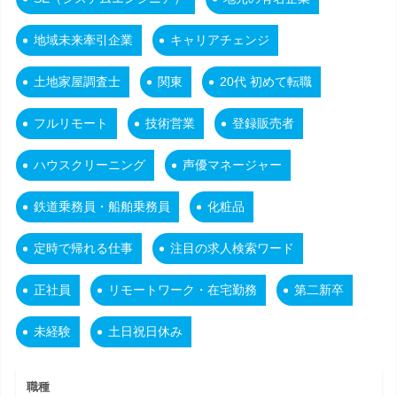
地域未来牽引企業
キャリアチェンジ
土地家屋調査士
関東
20代 初めて転職
フルリモート
技術営業
登録販売者
ハウスクリーニング
声優マネージャー
鉄道乗務員・船舶乗務員
化粧品
定時で帰れる仕事
注目の求人検索ワード
正社員
リモートワーク・在宅勤務
第二新卒
未経験
土日祝日休み
職種