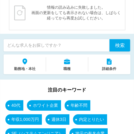
情報の読み込みに失敗しました。
画面の更新をしても表示されない場合は、しばらく
経ってから再度お試しください。
検索
どんな求人をお探しですか？
勤務地・本社
職種
詳細条件
注目のキーワード
40代
ホワイト企業
年齢不問
年収1,000万円
週休3日
内定とりたい
SE（システムエンジニア）
地元の有名企業