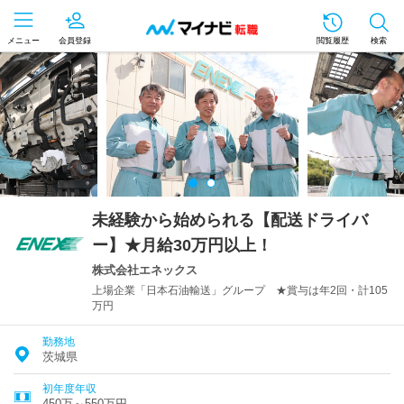
メニュー
会員登録
閲覧履歴
検索
未経験から始められる【配送ドライバ
ー】★月給30万円以上！
株式会社エネックス
上場企業「日本石油輸送」グループ ★賞与は年2回・計105
万円
勤務地
茨城県
初年度年収
450万～550万円