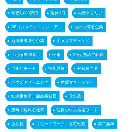
年収1,000万円
週休3日
内定とりたい
SE（システムエンジニア）
地元の有名企業
地域未来牽引企業
キャリアチェンジ
土地家屋調査士
関東
20代 初めて転職
フルリモート
技術営業
登録販売者
ハウスクリーニング
声優マネージャー
鉄道乗務員・船舶乗務員
化粧品
定時で帰れる仕事
注目の求人検索ワード
正社員
リモートワーク・在宅勤務
第二新卒