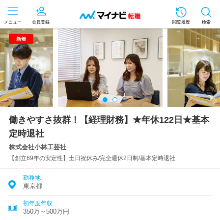
メニュー
会員登録
閲覧履歴
検索
新着
働きやすさ抜群！【経理財務】★年休122日★基本
定時退社
株式会社小林工芸社
【創立69年の安定性】土日祝休み/完全週休2日制/基本定時退社
勤務地
東京都
初年度年収
350万～500万円