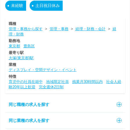
未経験
土日祝日休み
職種
管理・事務から探す
>
管理・事務
>
経理・財務・会計
>
経
理・財務
勤務地
東京都
豊島区
最寄り駅
大塚(東京都)駅
業種
ディスプレイ・空間デザイン・イベント
特徴
育児中の社員在籍中
地域限定社員
残業月30時間以内
社会人経
験20年以上歓迎
完全週休2日制
同じ職種の求人を探す
同じ業種の求人を探す