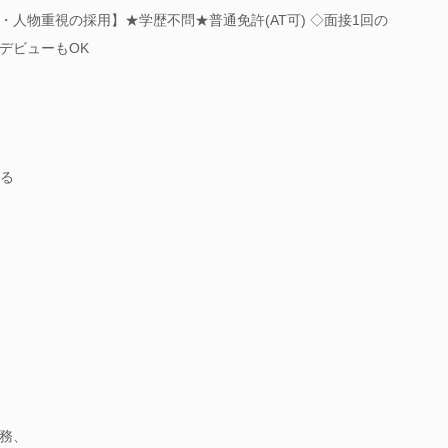
人物重視の採用】★学歴不問★普通免許(AT可) ◇面接1回の
デビューもOK
る
務、