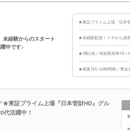
★東証プライム上場『日本管
★未経験歓迎！イチから成
】未経験からのスタート
躍中です♪
★3勤1休／有給取得率70～
★残業月5~10時間程／男
／★東証プライム上場『日本管財HD』グル
30代活躍中！