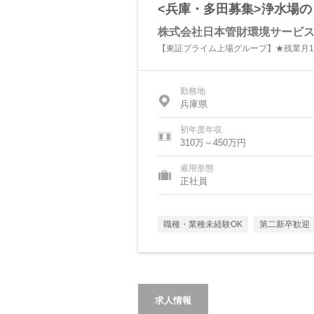
<兵庫・多田募集>浄水場
株式会社日本管財環境サービ
【東証プライム上場グループ】★残業月1
勤務地
兵庫県
初年度年収
310万～450万円
雇用形態
正社員
職種・業種未経験OK
第二新卒歓迎
求人情報