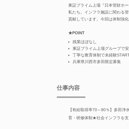
東証プライム上場『日本管財ホー
私たち。インフラ施設に関わる管
貢献しています。今回は体制強化
★POINT
残業ほぼなし
東証プライム上場グループで安
丁寧な教育体制で未経験STAR
兵庫県川西市多田限定募集
仕事内容
【有給取得率70～80％】多田
育・研修体制★社会インフラを支