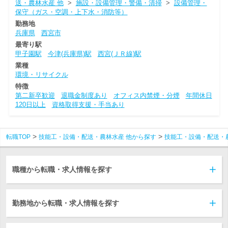
送・農林水産 他
>
施設・設備管理・警備・清掃
>
設備管理・
保守（ガス・空調・上下水・消防等）
勤務地
兵庫県
西宮市
最寄り駅
甲子園駅
今津(兵庫県)駅
西宮(ＪＲ線)駅
業種
環境・リサイクル
特徴
第二新卒歓迎
退職金制度あり
オフィス内禁煙・分煙
年間休日
120日以上
資格取得支援・手当あり
転職TOP
技能工・設備・配送・農林水産 他から探す
技能工・設備・配送・
職種から転職・求人情報を探す
勤務地から転職・求人情報を探す