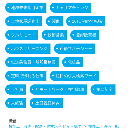
地域未来牽引企業
キャリアチェンジ
土地家屋調査士
関東
20代 初めて転職
フルリモート
技術営業
登録販売者
ハウスクリーニング
声優マネージャー
鉄道乗務員・船舶乗務員
化粧品
定時で帰れる仕事
注目の求人検索ワード
正社員
リモートワーク・在宅勤務
第二新卒
未経験
土日祝日休み
職種
技能工・設備・配送・農林水産 他から探す
>
技能工・設備・配