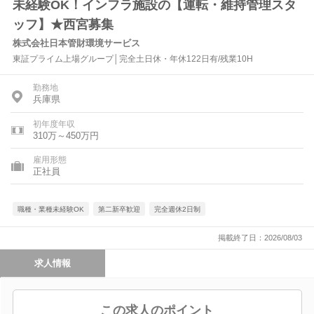
未経験OK！インフラ施設の【運転・維持管理スタ
ッフ】★西宮募集
株式会社日本管財環境サービス
東証プライム上場グループ│完全土日休・年休122日有/残業10H
勤務地
兵庫県
初年度年収
310万～450万円
雇用形態
正社員
職種・業種未経験OK
第二新卒歓迎
完全週休2日制
掲載終了日：2026/08/03
求人情報
この求人のポイント