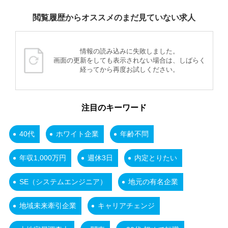
閲覧履歴からオススメのまだ見ていない求人
情報の読み込みに失敗しました。
画面の更新をしても表示されない場合は、しばらく
経ってから再度お試しください。
注目のキーワード
40代
ホワイト企業
年齢不問
年収1,000万円
週休3日
内定とりたい
SE（システムエンジニア）
地元の有名企業
地域未来牽引企業
キャリアチェンジ