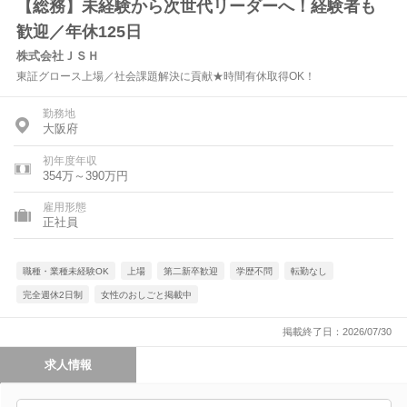
【総務】未経験から次世代リーダーへ！経験者も
歓迎／年休125日
株式会社ＪＳＨ
東証グロース上場／社会課題解決に貢献★時間有休取得OK！
勤務地
大阪府
初年度年収
354万～390万円
雇用形態
正社員
職種・業種未経験OK
上場
第二新卒歓迎
学歴不問
転勤なし
完全週休2日制
女性のおしごと掲載中
掲載終了日：2026/07/30
求人情報