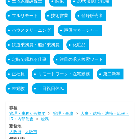
土地家屋調査士
関東
20代 初めて転職
フルリモート
技術営業
登録販売者
ハウスクリーニング
声優マネージャー
鉄道乗務員・船舶乗務員
化粧品
定時で帰れる仕事
注目の求人検索ワード
正社員
リモートワーク・在宅勤務
第二新卒
未経験
土日祝日休み
職種
管理・事務から探す
>
管理・事務
>
人事・総務・法務・広報・
IR・内部監査
>
総務
勤務地
大阪府
大阪市
最寄り駅